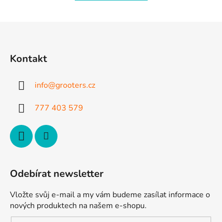
Z
á
p
Kontakt
a
t
info
@
grooters.cz
í
777 403 579
Odebírat newsletter
Vložte svůj e-mail a my vám budeme zasílat informace o
nových produktech na našem e-shopu.