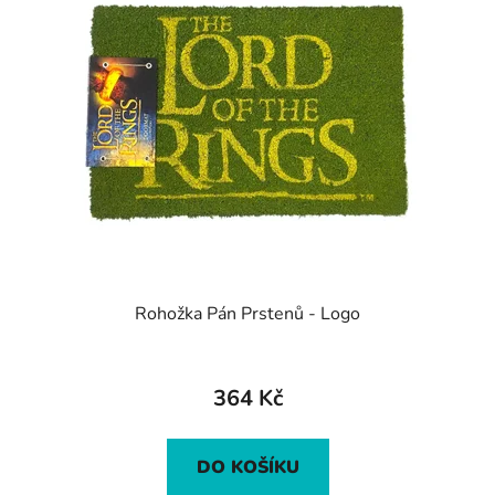
Rohožka Pán Prstenů - Logo
364 Kč
DO KOŠÍKU