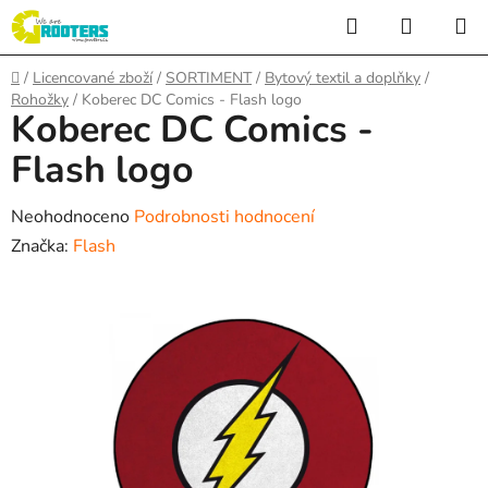
Přejít
Hledat
NÁKUP
na
KOŠÍK
obsah
Domů
/
Licencované zboží
/
SORTIMENT
/
Bytový textil a doplňky
/
Rohožky
/
Koberec DC Comics - Flash logo
Koberec DC Comics -
Flash logo
Průměrné
Neohodnoceno
Podrobnosti hodnocení
hodnocení
Značka:
Flash
produktu
je
0,0
z
5
hvězdiček.