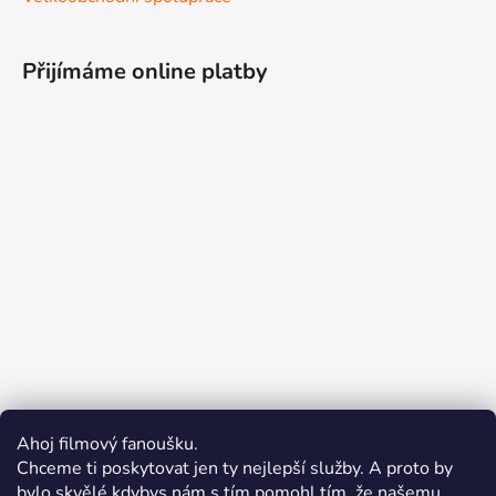
Přijímáme online platby
Ahoj filmový fanoušku.
Chceme ti poskytovat jen ty nejlepší služby. A proto by
bylo skvělé kdybys nám s tím pomohl tím, že našemu