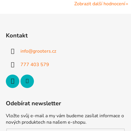
Zobrazit další hodnocení
Z
á
p
Kontakt
a
t
info
@
grooters.cz
í
777 403 579
Odebírat newsletter
Vložte svůj e-mail a my vám budeme zasílat informace o
nových produktech na našem e-shopu.