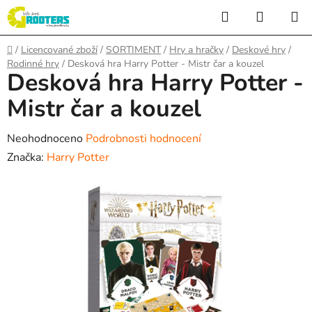
Přejít
Hledat
NÁKUP
na
KOŠÍK
obsah
Domů
/
Licencované zboží
/
SORTIMENT
/
Hry a hračky
/
Deskové hry
/
Rodinné hry
/
Desková hra Harry Potter - Mistr čar a kouzel
Desková hra Harry Potter -
Mistr čar a kouzel
Průměrné
Neohodnoceno
Podrobnosti hodnocení
hodnocení
Značka:
Harry Potter
produktu
je
0,0
z
5
hvězdiček.