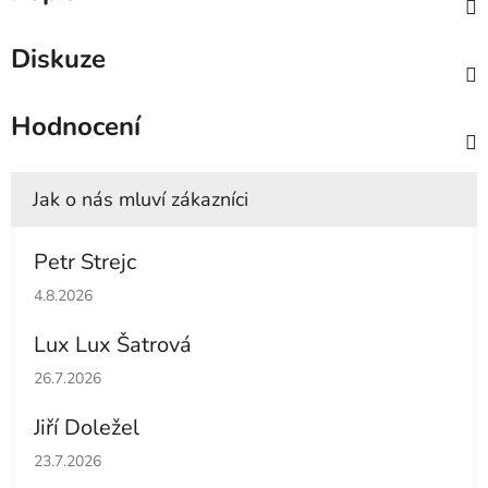
Diskuze
Hodnocení
Petr Strejc
Hodnocení obchodu je 5 z 5 hvězdiček.
4.8.2026
Lux Lux Šatrová
Hodnocení obchodu je 5 z 5 hvězdiček.
26.7.2026
Jiří Doležel
Hodnocení obchodu je 5 z 5 hvězdiček.
23.7.2026