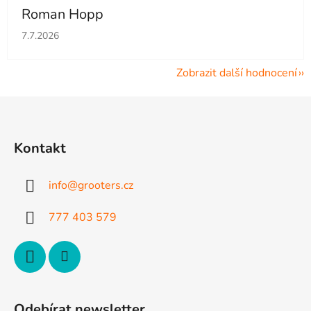
Roman Hopp
Hodnocení obchodu je 5 z 5 hvězdiček.
7.7.2026
Zobrazit další hodnocení
Z
á
p
Kontakt
a
t
info
@
grooters.cz
í
777 403 579
Odebírat newsletter