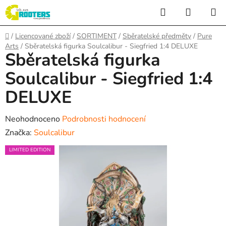
Přejít
Hledat
NÁKUP
na
KOŠÍK
obsah
Domů
/
Licencované zboží
/
SORTIMENT
/
Sběratelské předměty
/
Pure
Arts
/
Sběratelská figurka Soulcalibur - Siegfried 1:4 DELUXE
Sběratelská figurka
Soulcalibur - Siegfried 1:4
DELUXE
Průměrné
Neohodnoceno
Podrobnosti hodnocení
hodnocení
Značka:
Soulcalibur
produktu
LIMITED EDITION
je
0,0
z
5
hvězdiček.