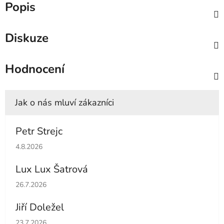
Popis
Diskuze
Hodnocení
Petr Strejc
Hodnocení obchodu je 5 z 5 hvězdiček.
4.8.2026
Lux Lux Šatrová
Hodnocení obchodu je 5 z 5 hvězdiček.
26.7.2026
Jiří Doležel
Hodnocení obchodu je 5 z 5 hvězdiček.
23.7.2026