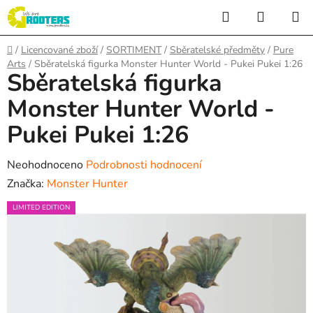
Přejít
Hledat
NÁKUP
na
KOŠÍK
obsah
Domů
/
Licencované zboží
/
SORTIMENT
/
Sběratelské předměty
/
Pure
Arts
/
Sběratelská figurka Monster Hunter World - Pukei Pukei 1:26
Sběratelská figurka
Monster Hunter World -
Pukei Pukei 1:26
Průměrné
Neohodnoceno
Podrobnosti hodnocení
hodnocení
Značka:
Monster Hunter
produktu
LIMITED EDITION
je
0,0
z
5
hvězdiček.