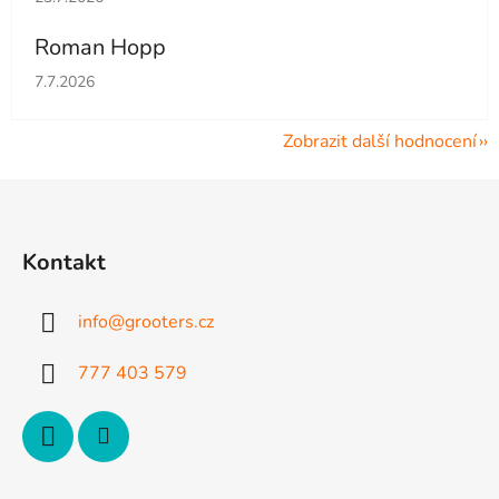
Roman Hopp
Hodnocení obchodu je 5 z 5 hvězdiček.
7.7.2026
Zobrazit další hodnocení
Z
á
p
Kontakt
a
t
info
@
grooters.cz
í
777 403 579