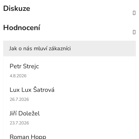
Diskuze
Hodnocení
Petr Strejc
Hodnocení obchodu je 5 z 5 hvězdiček.
4.8.2026
Lux Lux Šatrová
Hodnocení obchodu je 5 z 5 hvězdiček.
26.7.2026
Jiří Doležel
Hodnocení obchodu je 5 z 5 hvězdiček.
23.7.2026
Roman Hopp