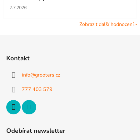
Hodnocení obchodu je 5 z 5 hvězdiček.
7.7.2026
Zobrazit další hodnocení
Z
á
p
Kontakt
a
t
info
@
grooters.cz
í
777 403 579
Odebírat newsletter