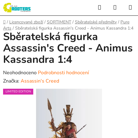
Přejít
Hledat
NÁKUP
na
KOŠÍK
obsah
Domů
/
Licencované zboží
/
SORTIMENT
/
Sběratelské předměty
/
Pure
Arts
/
Sběratelská figurka Assassin's Creed - Animus Kassandra 1:4
Sběratelská figurka
Assassin's Creed - Animus
Kassandra 1:4
Průměrné
Neohodnoceno
Podrobnosti hodnocení
hodnocení
Značka:
Assassin's Creed
produktu
LIMITED EDITION
je
0,0
z
5
hvězdiček.