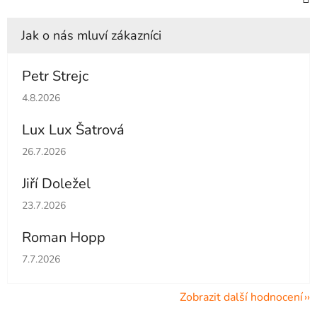
Petr Strejc
Hodnocení obchodu je 5 z 5 hvězdiček.
4.8.2026
Lux Lux Šatrová
Hodnocení obchodu je 5 z 5 hvězdiček.
26.7.2026
Jiří Doležel
Hodnocení obchodu je 5 z 5 hvězdiček.
23.7.2026
Roman Hopp
Hodnocení obchodu je 5 z 5 hvězdiček.
7.7.2026
Zobrazit další hodnocení