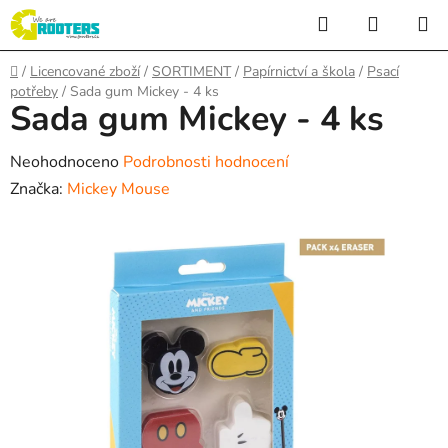
Přejít
Hledat
NÁKUP
na
KOŠÍK
obsah
Domů
/
Licencované zboží
/
SORTIMENT
/
Papírnictví a škola
/
Psací
potřeby
/
Sada gum Mickey - 4 ks
Sada gum Mickey - 4 ks
Průměrné
Neohodnoceno
Podrobnosti hodnocení
hodnocení
Značka:
Mickey Mouse
produktu
je
0,0
z
5
hvězdiček.