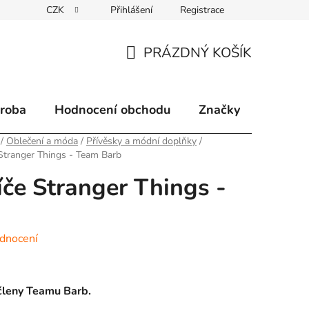
CZK
Přihlášení
Registrace
klamace
Způsoby doručení
Kontakty
Velkoobchodní 
PRÁZDNÝ KOŠÍK
NÁKUPNÍ
KOŠÍK
ýroba
Hodnocení obchodu
Značky
/
Oblečení a móda
/
Přívěsky a módní doplňky
/
 Stranger Things - Team Barb
íče Stranger Things -
dnocení
 členy Teamu Barb.