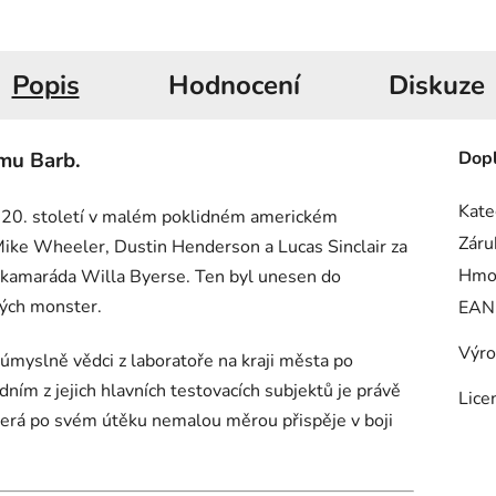
Popis
Hodnocení
Diskuze
amu Barb.
Dopl
Kate
h 20. století v malém poklidném americkém
Záru
ike Wheeler, Dustin Henderson a Lucas Sinclair za
Hmo
 kamaráda Willa Byerse. Ten byl unesen do
ných monster.
EAN
Výro
myslně vědci z laboratoře na kraji města po
dním z jejich hlavních testovacích subjektů je právě
Lice
 která po svém útěku nemalou měrou přispěje v boji