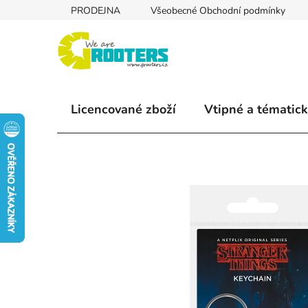
Přejít
PRODEJNA
Všeobecné Obchodní podmínky
na
obsah
Licencované zboží
Vtipné a tématick