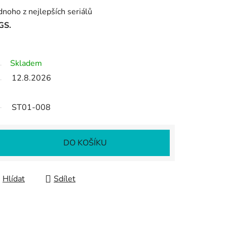
dnoho z nejlepších seriálů
GS.
.
Skladem
12.8.2026
ST01-008
DO KOŠÍKU
Hlídat
Sdílet