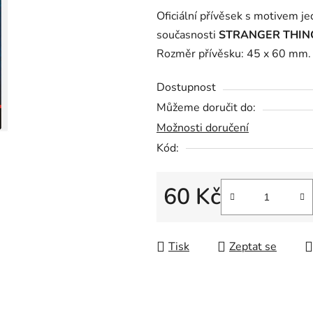
0,0
Oficiální přívěsek s motivem je
z
současnosti
STRANGER THIN
5
Rozměr přívěsku: 45 x 60 mm
hvězdiček.
Dostupnost
Můžeme doručit do:
Možnosti doručení
Kód:
60 Kč
Měrná cena:
Tisk
Zeptat se