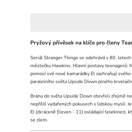
Pryžový přívěsek na klíče pro členy Te
Seriál Stranger Things se odehrává v 80. letec
městečku Hawkins. Hlavní postavy teenagerů: M
pomocí své nové kamarádky El zachraňují svého
paralelního světa Upside Down plného krvelač
Bránu do světa Upside Down otevřeli zřejmě neú
nepříliš vydařených pokusech s lidskou myslí. Je
El (zkráceně Eleven - 11) ovládající telekinezi,
se zlem.