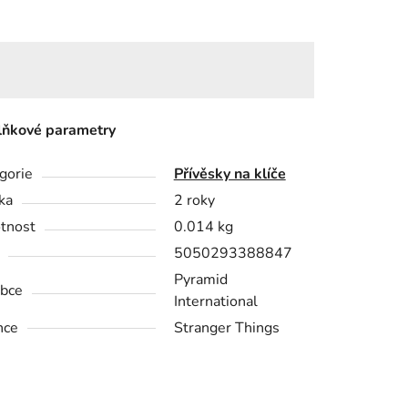
ňkové parametry
gorie
Přívěsky na klíče
ka
2 roky
tnost
0.014 kg
5050293388847
Pyramid
bce
International
nce
Stranger Things