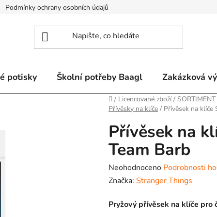
Podmínky ochrany osobních údajů
Odstoupení od smlouvy a re
é potisky
Školní potřeby Baagl
Zakázková v
Domů
/
Licencované zboží
/
SORTIMENT
Přívěsky na klíče
/
Přívěsek na klíče
Přívěsek na kl
Team Barb
Průměrné
Neohodnoceno
Podrobnosti ho
hodnocení
Značka:
Stranger Things
produktu
Pryžový přívěsek na klíče pro
je