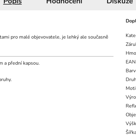
Popis
Hodnocení
Diskuze
Dopl
Kate
tami pro malé objevovatele, je lehký ale současně
Záru
Hmo
EAN
m a přední kapsou.
Barv
pruhy.
Druh
Moti
Výro
Refl
Obje
Výš
Šířk