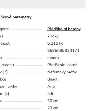
ňkové parametry
gorie
Předškolní batohy
ka
2 roky
tnost
0.215 kg
8595689320171
a
modrá
 batohu
Předškolní batoh
v
Nefilmový motiv
?
bce
Baagl
exní prvky
Ano
m (L)
5,5
ka
30 cm
a
23 cm