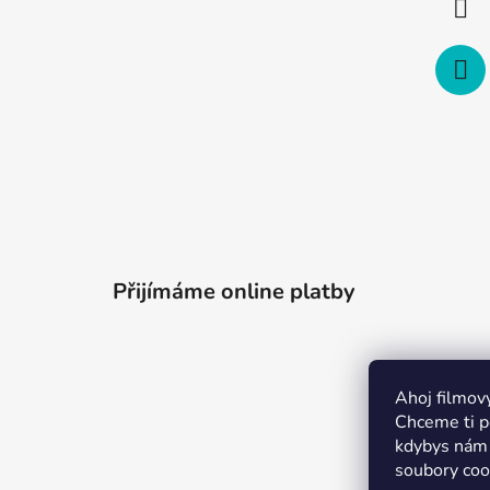
Přijímáme online platby
Ahoj filmov
Chceme ti po
kdybys nám 
soubory coo
Merchion 