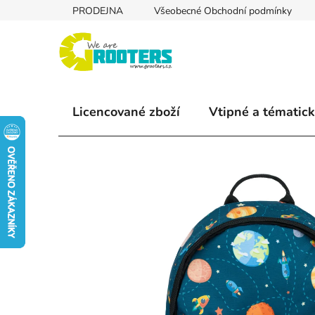
Přejít
PRODEJNA
Všeobecné Obchodní podmínky
na
obsah
Licencované zboží
Vtipné a tématick