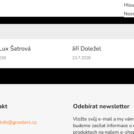
Hlou
Nos
Lux Šatrová
Jiří Doležel
cení obchodu je 5 z 5 hvězdiček.
Hodnocení obchodu je 5 z 5 
026
23.7.2026
akt
Odebírat newsletter
Vložte svůj e-mail a my vám
info
@
grooters.cz
budeme zasílat informace o
produktech na našem e-sho