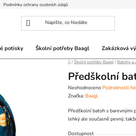
Podmínky ochrany osobních údajů
Odstoupení od smlouvy a re
é potisky
Školní potřeby Baagl
Zakázková v
Domů
/
Školní potřeby Baagl
/
Batohy a 
Předškolní ba
Průměrné
Neohodnoceno
Podrobnosti ho
hodnocení
Značka:
Baagl
produktu
Předškolní batoh s barevnými p
je
lehký ale současně pevný, takž
0,0
z
Dostupnost