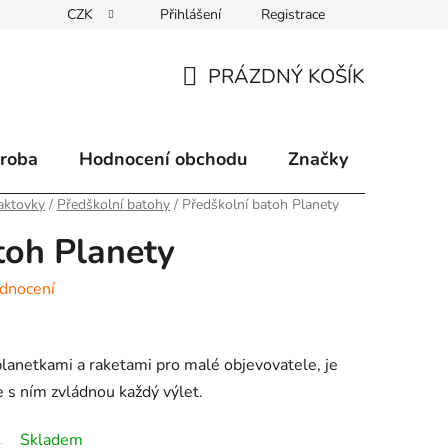
CZK
Přihlášení
Registrace
klamace
Způsoby doručení
Kontakty
Velkoobchodní 
PRÁZDNÝ KOŠÍK
NÁKUPNÍ
KOŠÍK
ýroba
Hodnocení obchodu
Značky
aktovky
/
Předškolní batohy
/
Předškolní batoh Planety
toh Planety
dnocení
lanetkami a raketami pro malé objevovatele, je
e s ním zvládnou každý výlet.
Skladem