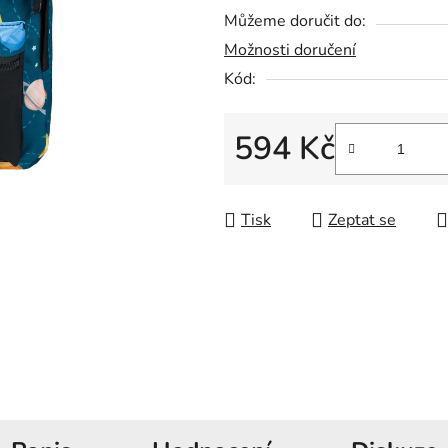
5
Můžeme doručit do:
hvězdiček.
Možnosti doručení
Kód:
594 Kč
Měrná cena:
Tisk
Zeptat se