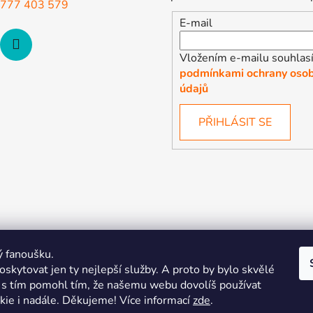
777 403 579
E-mail
Vložením e-mailu souhlasí
podmínkami ochrany osob
údajů
PŘIHLÁSIT SE
ý fanoušku.
skytovat jen ty nejlepší služby. A proto by bylo skvělé
s tím pomohl tím, že našemu webu dovolíš používat
kie i nadále. Děkujeme! Více informací
zde
.
| Pořiďte si vlastní merch
Midnight Gear | Ride the night, wea