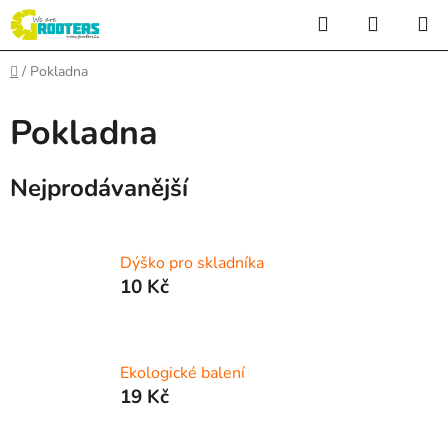
Přejít
Hledat
NÁKUP
na
KOŠÍK
obsah
Domů
/
Pokladna
Pokladna
Nejprodávanější
Dýško pro skladníka
10 Kč
Ekologické balení
19 Kč