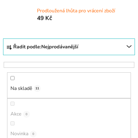
Prodloužená lhůta pro vrácení zboží
49 Kč
Ř
Řadit podle:
Nejprodávanější
a
z
e
n
í
Na skladě
p
11
r
o
d
Akce
0
u
k
Novinka
0