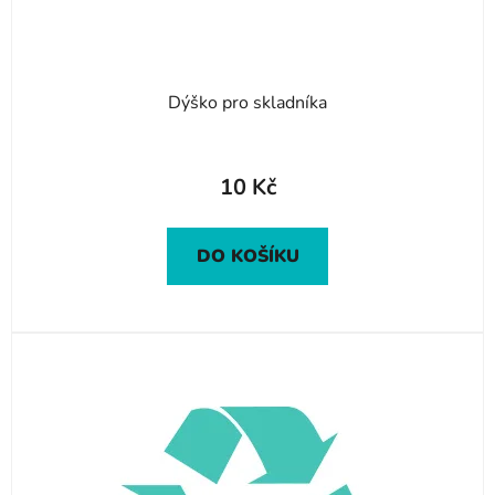
k
t
ů
Dýško pro skladníka
10 Kč
DO KOŠÍKU