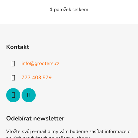
1
položek celkem
O
v
l
Z
á
á
d
p
a
Kontakt
a
c
t
í
info
@
grooters.cz
p
í
r
777 403 579
v
k
y
v
ý
p
Odebírat newsletter
i
s
Vložte svůj e-mail a my vám budeme zasílat informace o
u