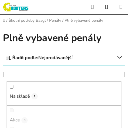
Přejít
Hledat
NÁKUP
na
KOŠÍK
obsah
Domů
/
Školní potřeby Baagl
/
Penály
/
Plně vybavené penály
Plně vybavené penály
Ř
Řadit podle:
Nejprodávanější
a
z
e
n
í
Na skladě
p
1
r
o
d
Akce
0
u