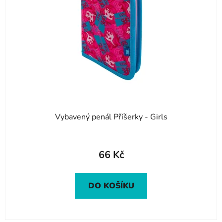
s
p
r
o
d
u
k
t
ů
Vybavený penál Příšerky - Girls
66 Kč
DO KOŠÍKU