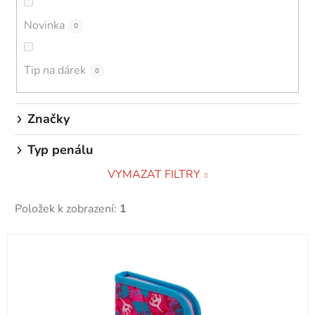
k
Novinka
0
t
ů
Tip na dárek
0
Značky
Typ penálu
VYMAZAT FILTRY
Položek k zobrazení:
1
V
ý
p
i