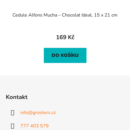
Cedule Alfons Mucha – Chocolat Ideal, 15 x 21 cm
169 Kč
DO KOŠÍKU
Z
á
p
Kontakt
a
t
info
@
grooters.cz
í
777 403 579