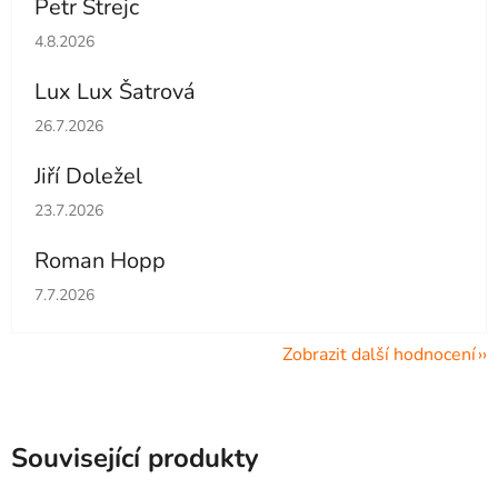
Petr Strejc
Hodnocení obchodu je 5 z 5 hvězdiček.
4.8.2026
Lux Lux Šatrová
Hodnocení obchodu je 5 z 5 hvězdiček.
26.7.2026
Jiří Doležel
Hodnocení obchodu je 5 z 5 hvězdiček.
23.7.2026
Roman Hopp
Hodnocení obchodu je 5 z 5 hvězdiček.
7.7.2026
Zobrazit další hodnocení
Související produkty