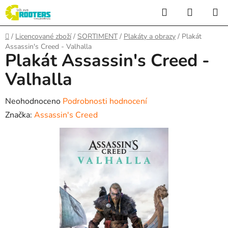
Přejít
Hledat
NÁKUP
na
KOŠÍK
obsah
Domů
/
Licencované zboží
/
SORTIMENT
/
Plakáty a obrazy
/
Plakát
Assassin's Creed - Valhalla
Plakát Assassin's Creed -
Valhalla
Průměrné
Neohodnoceno
Podrobnosti hodnocení
hodnocení
Značka:
Assassin's Creed
produktu
je
0,0
z
5
hvězdiček.