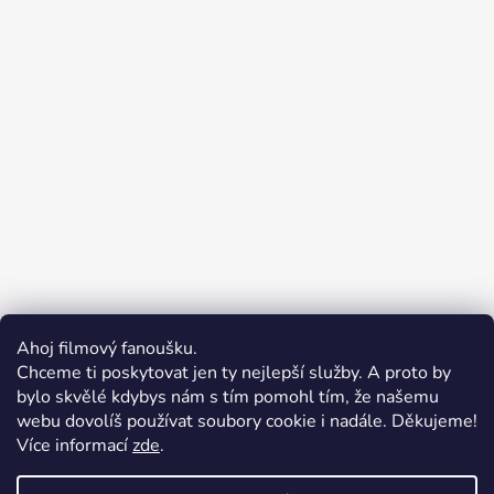
Ahoj filmový fanoušku.
Chceme ti poskytovat jen ty nejlepší služby. A proto by
bylo skvělé kdybys nám s tím pomohl tím, že našemu
webu dovolíš používat soubory cookie i nadále. Děkujeme!
Vážení zákazníci, z důvodu
Více informací
zde
.
dovolené budou veškeré
Merchion | Pořiďte si vlastní merch
objednávky přijaté ve dnech
Midnight Gear | Ride the night, wear the soul