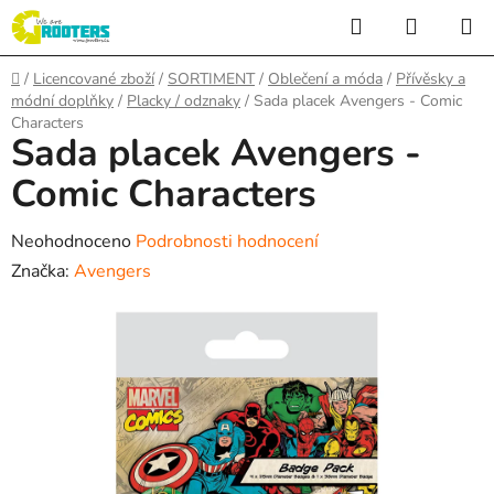
Přejít
Hledat
NÁKUP
na
KOŠÍK
obsah
Domů
/
Licencované zboží
/
SORTIMENT
/
Oblečení a móda
/
Přívěsky a
módní doplňky
/
Placky / odznaky
/
Sada placek Avengers - Comic
Characters
Sada placek Avengers -
Comic Characters
Průměrné
Neohodnoceno
Podrobnosti hodnocení
hodnocení
Značka:
Avengers
produktu
je
0,0
z
5
hvězdiček.