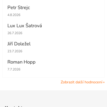
Petr Strejc
Hodnocení obchodu je 5 z 5 hvězdiček.
4.8.2026
Lux Lux Šatrová
Hodnocení obchodu je 5 z 5 hvězdiček.
26.7.2026
Jiří Doležel
Hodnocení obchodu je 5 z 5 hvězdiček.
23.7.2026
Roman Hopp
Hodnocení obchodu je 5 z 5 hvězdiček.
7.7.2026
Zobrazit další hodnocení
Z
á
p