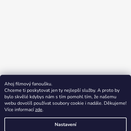
Ahoj filmový fanoušku.
Chceme ti poskytovat jen ty nejlepší služby. A proto by
bylo skvělé kdybys nám s tím pomohl tím, že našemu
webu dovolíš používat soubory cookie i nadále. Děkujeme!
Více informací
zde
.
Merchion | Pořiďte si vlastní merch
Midnight Gear | Ride the night, wear the soul
Nastavení