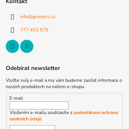
Kontakt
a
t
info
@
grooters.cz
í
777 403 579
Odebírat newsletter
Vložte svůj e-mail a my vám budeme zasílat informace o
nových produktech na našem e-shopu.
E-mail
Vložením e-mailu souhlasíte s
podmínkami ochrany
osobních údajů