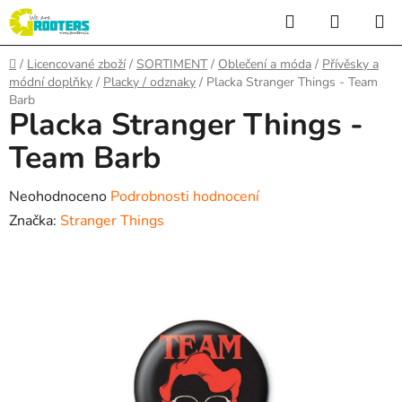
Přejít
Hledat
NÁKUP
na
KOŠÍK
obsah
Domů
/
Licencované zboží
/
SORTIMENT
/
Oblečení a móda
/
Přívěsky a
módní doplňky
/
Placky / odznaky
/
Placka Stranger Things - Team
Barb
Placka Stranger Things -
Team Barb
Průměrné
Neohodnoceno
Podrobnosti hodnocení
hodnocení
Značka:
Stranger Things
produktu
je
0,0
z
5
hvězdiček.