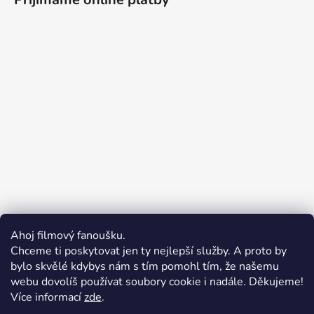
Ahoj filmový fanoušku.
Chceme ti poskytovat jen ty nejlepší služby. A proto by
bylo skvělé kdybys nám s tím pomohl tím, že našemu
webu dovolíš používat soubory cookie i nadále. Děkujeme!
Více informací
zde
.
Merchion | Pořiďte si vlastní merch