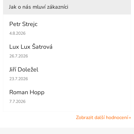
Petr Strejc
Hodnocení obchodu je 5 z 5 hvězdiček.
4.8.2026
Lux Lux Šatrová
Hodnocení obchodu je 5 z 5 hvězdiček.
26.7.2026
Jiří Doležel
Hodnocení obchodu je 5 z 5 hvězdiček.
23.7.2026
Roman Hopp
Hodnocení obchodu je 5 z 5 hvězdiček.
7.7.2026
Zobrazit další hodnocení
Z