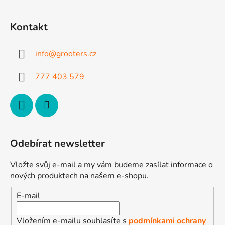
á
p
Kontakt
a
t
info
@
grooters.cz
í
777 403 579
Odebírat newsletter
Vložte svůj e-mail a my vám budeme zasílat informace o
nových produktech na našem e-shopu.
E-mail
Vložením e-mailu souhlasíte s
podmínkami ochrany