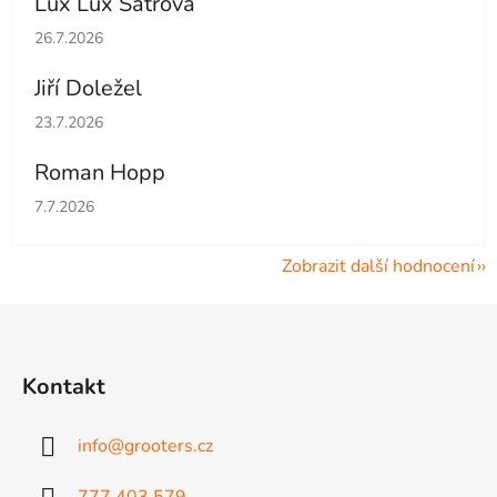
Lux Lux Šatrová
Hodnocení obchodu je 5 z 5 hvězdiček.
26.7.2026
Jiří Doležel
Hodnocení obchodu je 5 z 5 hvězdiček.
23.7.2026
Roman Hopp
Hodnocení obchodu je 5 z 5 hvězdiček.
7.7.2026
Zobrazit další hodnocení
Z
á
p
Kontakt
a
t
info
@
grooters.cz
í
777 403 579