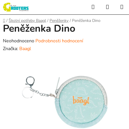
Přejít
Hledat
NÁKUP
na
KOŠÍK
obsah
Domů
/
Školní potřeby Baagl
/
Peněženky
/
Peněženka Dino
Peněženka Dino
Průměrné
Neohodnoceno
Podrobnosti hodnocení
hodnocení
Značka:
Baagl
produktu
je
0,0
z
5
hvězdiček.