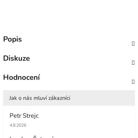
Popis
Diskuze
Hodnocení
Petr Strejc
Hodnocení obchodu je 5 z 5 hvězdiček.
4.8.2026