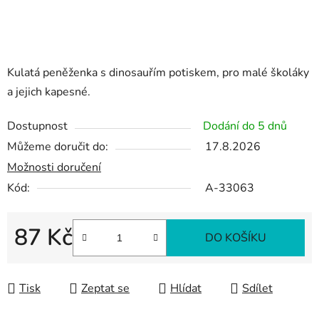
Kulatá peněženka s dinosauřím potiskem, pro malé školáky
a jejich kapesné.
Dostupnost
Dodání do 5 dnů
Můžeme doručit do:
17.8.2026
Možnosti doručení
Kód:
A-33063
87 Kč
DO KOŠÍKU
Měrná cena:
Tisk
Zeptat se
Hlídat
Sdílet