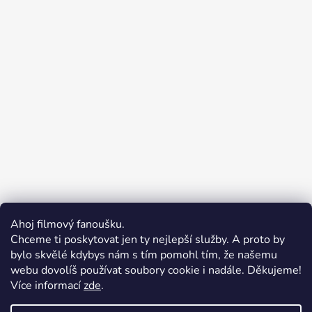
Ahoj filmový fanoušku.
Chceme ti poskytovat jen ty nejlepší služby. A proto by
bylo skvělé kdybys nám s tím pomohl tím, že našemu
webu dovolíš používat soubory cookie i nadále. Děkujeme!
Více informací
zde
.
Merchion | Pořiďte si vlastní merch