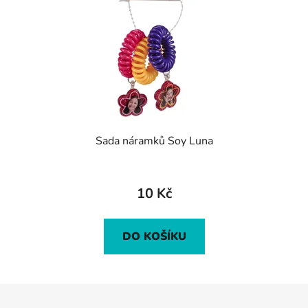
Sada náramků Soy Luna
10 Kč
DO KOŠÍKU
Z