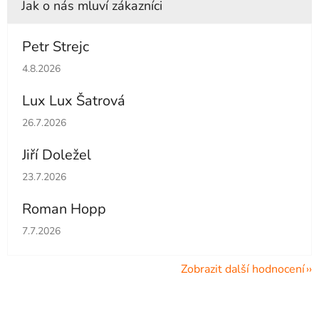
Petr Strejc
Hodnocení obchodu je 5 z 5 hvězdiček.
4.8.2026
Lux Lux Šatrová
Hodnocení obchodu je 5 z 5 hvězdiček.
26.7.2026
Jiří Doležel
Hodnocení obchodu je 5 z 5 hvězdiček.
23.7.2026
Roman Hopp
Hodnocení obchodu je 5 z 5 hvězdiček.
7.7.2026
Zobrazit další hodnocení