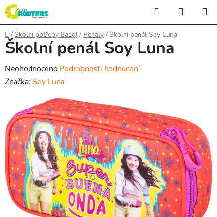
Přejít
Hledat
NÁKUP
na
KOŠÍK
obsah
Domů
/
Školní potřeby Baagl
/
Penály
/
Školní penál Soy Luna
Školní penál Soy Luna
Průměrné
Neohodnoceno
Podrobnosti hodnocení
hodnocení
Značka:
Soy Luna
produktu
je
0,0
z
5
hvězdiček.