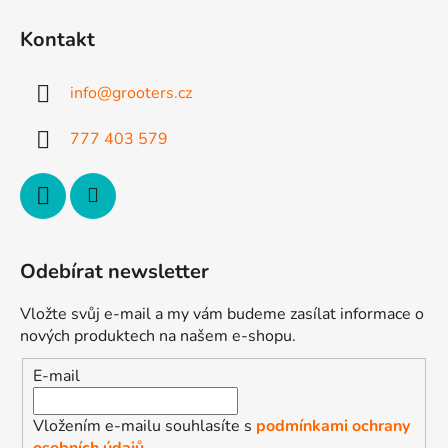
á
p
Kontakt
a
t
info
@
grooters.cz
í
777 403 579
Odebírat newsletter
Vložte svůj e-mail a my vám budeme zasílat informace o
nových produktech na našem e-shopu.
E-mail
Vložením e-mailu souhlasíte s
podmínkami ochrany
osobních údajů