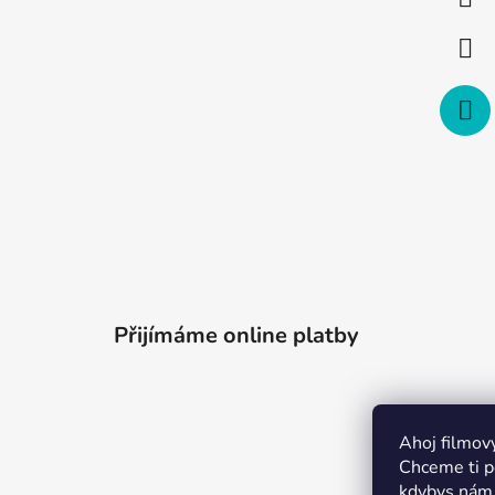
t
í
Přijímáme online platby
Ahoj filmov
Chceme ti po
kdybys nám 