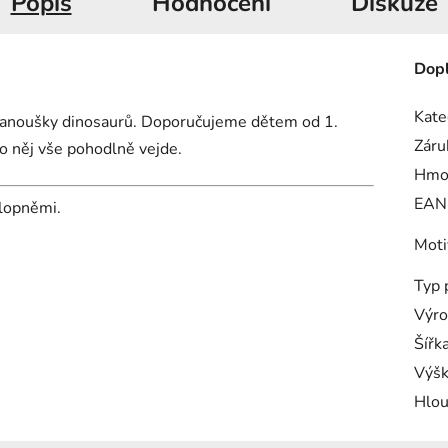
Popis
Hodnocení
Diskuze
Dopl
Kate
 fanoušky dinosaurů. Doporučujeme dětem od 1.
Záru
do něj vše pohodlně vejde.
Hmo
EAN
hlopněmi.
Moti
Typ 
Výro
Šířk
Výš
Hlou