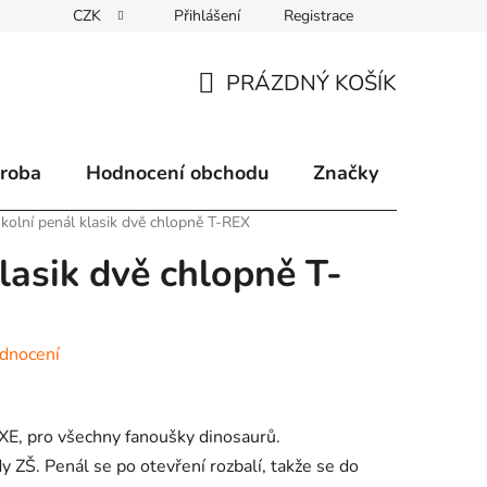
CZK
Přihlášení
Registrace
klamace
Způsoby doručení
Kontakty
Velkoobchodní 
PRÁZDNÝ KOŠÍK
NÁKUPNÍ
KOŠÍK
ýroba
Hodnocení obchodu
Značky
kolní penál klasik dvě chlopně T-REX
lasik dvě chlopně T-
dnocení
XE, pro všechny fanoušky dinosaurů.
 ZŠ. Penál se po otevření rozbalí, takže se do