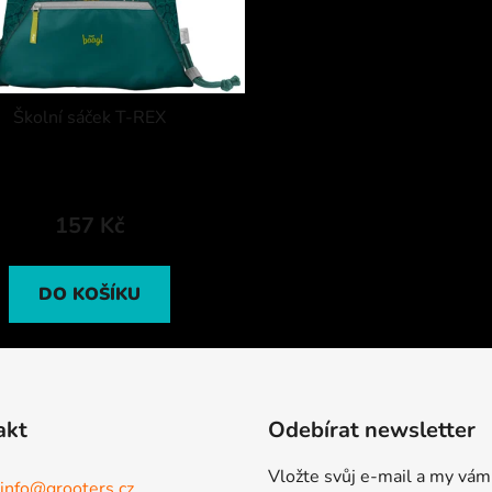
Školní sáček T-REX
157 Kč
DO KOŠÍKU
akt
Odebírat newsletter
Vložte svůj e-mail a my vám
info
@
grooters.cz