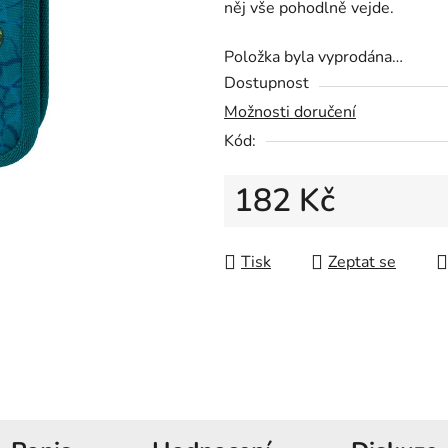
něj vše pohodlně vejde.
z
5
Položka byla vyprodána…
hvězdiček.
Dostupnost
Možnosti doručení
Kód:
182 Kč
Měrná cena:
Tisk
Zeptat se