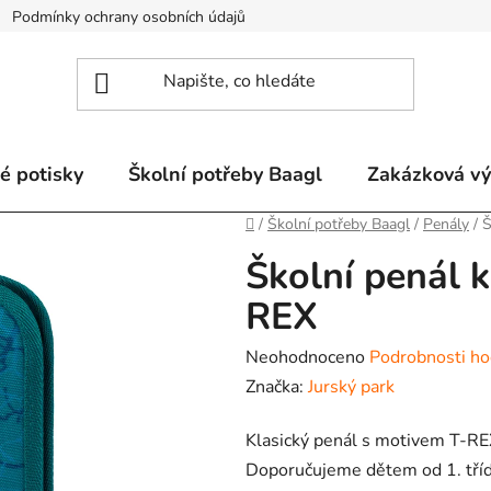
Podmínky ochrany osobních údajů
Odstoupení od smlouvy a re
é potisky
Školní potřeby Baagl
Zakázková v
Domů
/
Školní potřeby Baagl
/
Penály
/
Š
Školní penál k
REX
Průměrné
Neohodnoceno
Podrobnosti ho
hodnocení
Značka:
Jurský park
produktu
Klasický penál s motivem T-RE
je
Doporučujeme dětem od 1. třídy
0,0