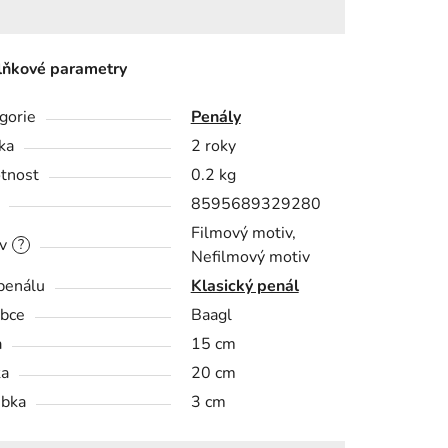
ňkové parametry
gorie
Penály
ka
2 roky
tnost
0.2 kg
8595689329280
Filmový motiv,
v
?
Nefilmový motiv
penálu
Klasický penál
bce
Baagl
a
15 cm
ka
20 cm
bka
3 cm