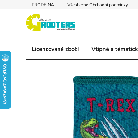
Přejít
PRODEJNA
Všeobecné Obchodní podmínky
na
obsah
Licencované zboží
Vtipné a tématick