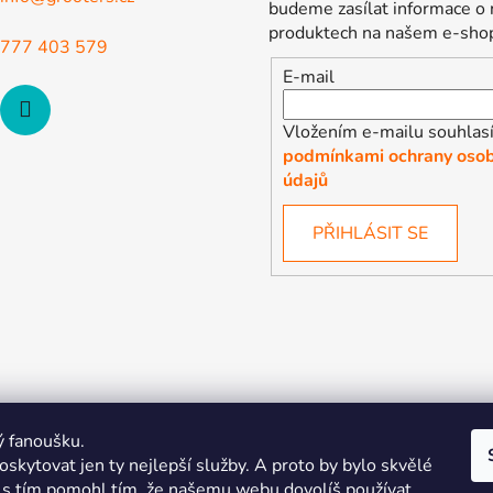
budeme zasílat informace o
produktech na našem e-sho
777 403 579
E-mail
Vložením e-mailu souhlasí
podmínkami ochrany osob
údajů
PŘIHLÁSIT SE
ý fanoušku.
skytovat jen ty nejlepší služby. A proto by bylo skvělé
s tím pomohl tím, že našemu webu dovolíš používat