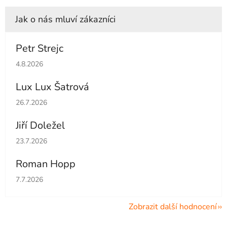
Petr Strejc
Hodnocení obchodu je 5 z 5 hvězdiček.
4.8.2026
Lux Lux Šatrová
Hodnocení obchodu je 5 z 5 hvězdiček.
26.7.2026
Jiří Doležel
Hodnocení obchodu je 5 z 5 hvězdiček.
23.7.2026
Roman Hopp
Hodnocení obchodu je 5 z 5 hvězdiček.
7.7.2026
Zobrazit další hodnocení