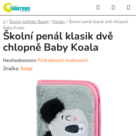
Přejít
Hledat
NÁKUP
na
KOŠÍK
obsah
Domů
/
Školní potřeby Baagl
/
Penály
/
Školní penál klasik dvě chlopně
Baby Koala
Školní penál klasik dvě
chlopně Baby Koala
Průměrné
Neohodnoceno
Podrobnosti hodnocení
hodnocení
Značka:
Baagl
produktu
je
0,0
z
5
hvězdiček.