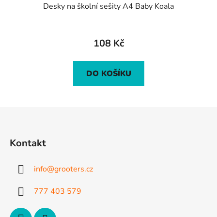
Desky na školní sešity A4 Baby Koala
108 Kč
DO KOŠÍKU
Z
á
p
Kontakt
a
t
info
@
grooters.cz
í
777 403 579