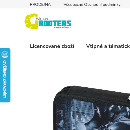
Přejít
PRODEJNA
Všeobecné Obchodní podmínky
na
obsah
Licencované zboží
Vtipné a tématick