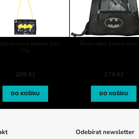
ěženka na krk Batman Dark
Školní sáček Batman Dark 
City
209 Kč
174 Kč
DO KOŠÍKU
DO KOŠÍKU
akt
Odebírat newsletter