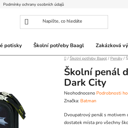
Podmínky ochrany osobních údajů
Odstoupení od smlouvy a re
é potisky
Školní potřeby Baagl
Zakázková v
Domů
/
Školní potřeby Baagl
/
Penály
/
Š
Školní penál
Dark City
Průměrné
Neohodnoceno
Podrobnosti ho
hodnocení
Značka:
Batman
produktu
Dvoupatrový penál s motivem 
je
dostatek místa pro všechny škol
0,0