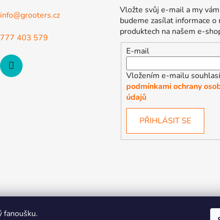
Vložte svůj e-mail a my vám
info
@
grooters.cz
budeme zasílat informace o
produktech na našem e-sho
777 403 579
E-mail
Vložením e-mailu souhlasí
podmínkami ochrany osob
údajů
PŘIHLÁSIT SE
ý fanoušku.