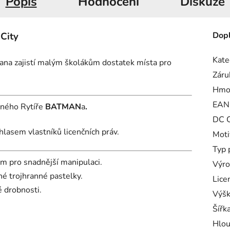
Popis
Hodnocení
Diskuze
City
Dopl
Kate
na zajistí malým školákům dostatek místa pro
Záru
Hmo
EAN
mného Rytíře
BATMAN
a
.
DC C
hlasem vlastníků licenčních práv.
Moti
Typ 
m pro snadnější manipulaci.
Výro
né trojhranné pastelky.
Lice
é drobnosti.
Výš
Šířk
Hlou