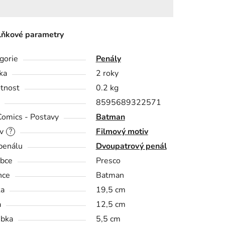
ňkové parametry
gorie
Penály
ka
2 roky
tnost
0.2 kg
8595689322571
omics - Postavy
Batman
v
Filmový motiv
?
penálu
Dvoupatrový penál
bce
Presco
nce
Batman
ka
19,5 cm
a
12,5 cm
bka
5,5 cm