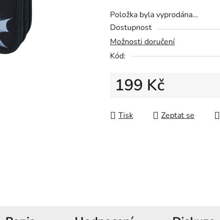
z
Položka byla vyprodána…
5
Dostupnost
hvězdiček.
Možnosti doručení
Kód:
199 Kč
Měrná cena:
Tisk
Zeptat se