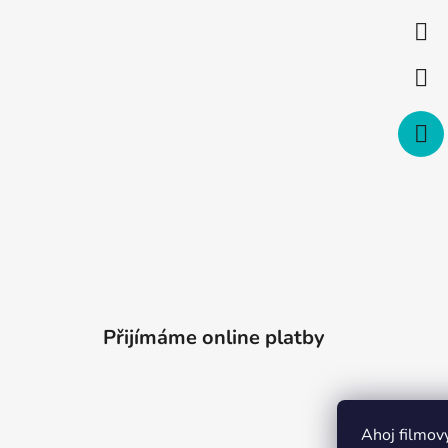
a
t
í
Přijímáme online platby
Ahoj filmov