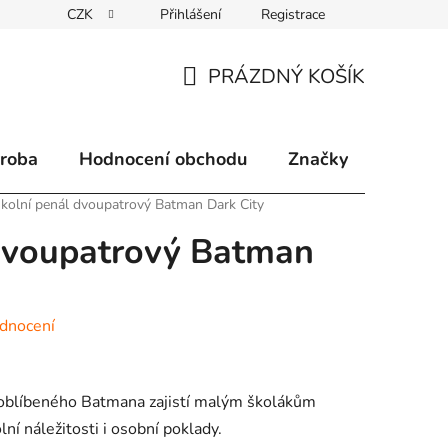
CZK
Přihlášení
Registrace
klamace
Způsoby doručení
Kontakty
Velkoobchodní 
PRÁZDNÝ KOŠÍK
NÁKUPNÍ
KOŠÍK
ýroba
Hodnocení obchodu
Značky
kolní penál dvoupatrový Batman Dark City
 dvoupatrový Batman
dnocení
oblíbeného Batmana zajistí malým školákům
ní náležitosti i osobní poklady.