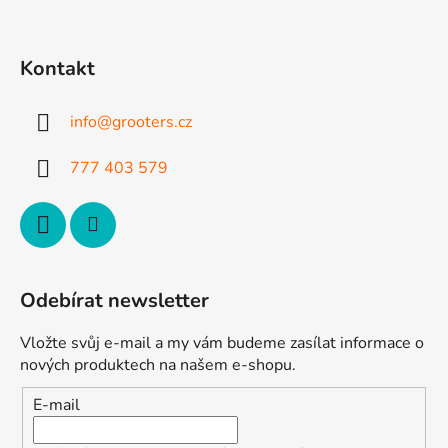
Z
á
p
Kontakt
a
t
info
@
grooters.cz
í
777 403 579
Odebírat newsletter
Vložte svůj e-mail a my vám budeme zasílat informace o
nových produktech na našem e-shopu.
E-mail