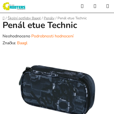
Přejít
Hledat
NÁKUP
na
KOŠÍK
obsah
Domů
/
Školní potřeby Baagl
/
Penály
/
Penál etue Technic
Penál etue Technic
Průměrné
Neohodnoceno
Podrobnosti hodnocení
hodnocení
Značka:
Baagl
produktu
je
0,0
z
5
hvězdiček.