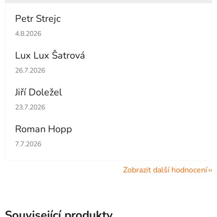
Petr Strejc
Hodnocení obchodu je 5 z 5 hvězdiček.
4.8.2026
Lux Lux Šatrová
Hodnocení obchodu je 5 z 5 hvězdiček.
26.7.2026
Jiří Doležel
Hodnocení obchodu je 5 z 5 hvězdiček.
23.7.2026
Roman Hopp
Hodnocení obchodu je 5 z 5 hvězdiček.
7.7.2026
Zobrazit další hodnocení
Související produkty