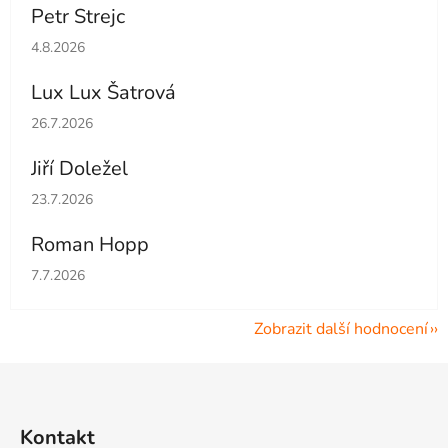
Petr Strejc
Hodnocení obchodu je 5 z 5 hvězdiček.
4.8.2026
Lux Lux Šatrová
Hodnocení obchodu je 5 z 5 hvězdiček.
26.7.2026
Jiří Doležel
Hodnocení obchodu je 5 z 5 hvězdiček.
23.7.2026
Roman Hopp
Hodnocení obchodu je 5 z 5 hvězdiček.
7.7.2026
Zobrazit další hodnocení
Z
á
p
Kontakt