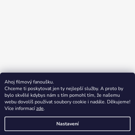
Ahoj filmový fanoušku.
Chceme ti poskytovat jen ty nejlepší služby. A proto by
bylo skvělé kdybys nám s tím pomohl tím, že našemu
webu dovolíš používat soubory cookie i nadále. Děkujeme!
Více informací
zde
.
Merchion | Pořiďte si vlastní merch
Midnight Gear | Ride the night, wear the soul
Nastavení