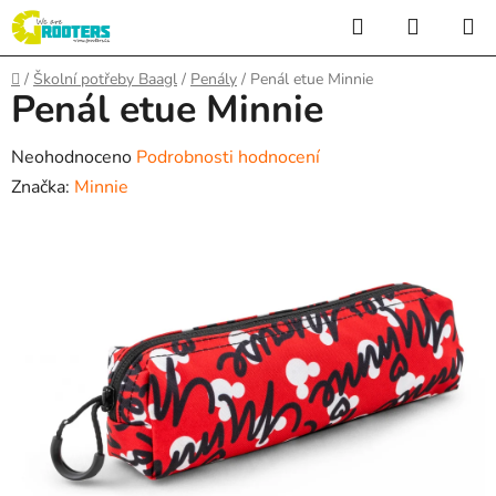
Přejít
Hledat
NÁKUP
na
KOŠÍK
obsah
Domů
/
Školní potřeby Baagl
/
Penály
/
Penál etue Minnie
Penál etue Minnie
Průměrné
Neohodnoceno
Podrobnosti hodnocení
hodnocení
Značka:
Minnie
produktu
je
0,0
z
5
hvězdiček.