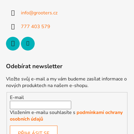
a
t
info
@
grooters.cz
í
777 403 579
Odebírat newsletter
Vložte svůj e-mail a my vám budeme zasílat informace o
nových produktech na našem e-shopu.
E-mail
Vložením e-mailu souhlasíte s
podmínkami ochrany
osobních údajů
PŘIHLÁSIT SE