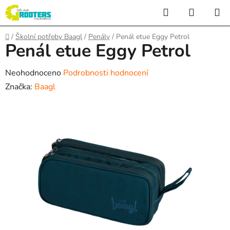
Přejít
Hledat
NÁKUP
na
KOŠÍK
obsah
Domů
/
Školní potřeby Baagl
/
Penály
/
Penál etue Eggy Petrol
Penál etue Eggy Petrol
Průměrné
Neohodnoceno
Podrobnosti hodnocení
hodnocení
Značka:
Baagl
produktu
je
0,0
z
5
hvězdiček.