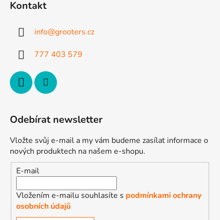
p
Kontakt
a
t
info
@
grooters.cz
í
777 403 579
Odebírat newsletter
Vložte svůj e-mail a my vám budeme zasílat informace o
nových produktech na našem e-shopu.
E-mail
Vložením e-mailu souhlasíte s
podmínkami ochrany
osobních údajů