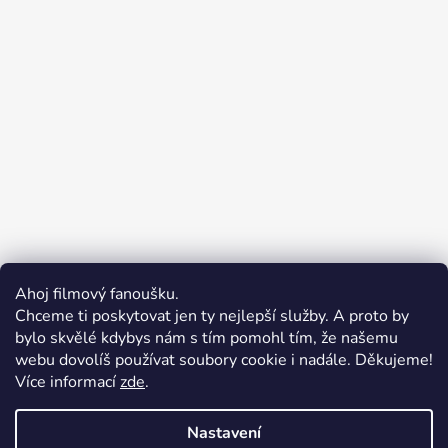
Ahoj filmový fanoušku.
Chceme ti poskytovat jen ty nejlepší služby. A proto by
bylo skvělé kdybys nám s tím pomohl tím, že našemu
webu dovolíš používat soubory cookie i nadále. Děkujeme!
Vážení zákazníci, z důvodu
Více informací
zde
.
dovolené budou veškeré
Merchion | Pořiďte si vlastní merch
objednávky přijaté ve dnech
Midnight Gear | Ride the night, wear the soul
Nastavení
31. 7. až 7. 8. vyřízeny až v