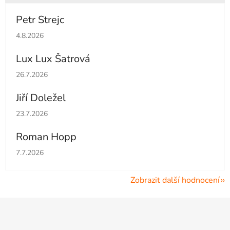
Petr Strejc
Hodnocení obchodu je 5 z 5 hvězdiček.
4.8.2026
Lux Lux Šatrová
Hodnocení obchodu je 5 z 5 hvězdiček.
26.7.2026
Jiří Doležel
Hodnocení obchodu je 5 z 5 hvězdiček.
23.7.2026
Roman Hopp
Hodnocení obchodu je 5 z 5 hvězdiček.
7.7.2026
Zobrazit další hodnocení
Z
á