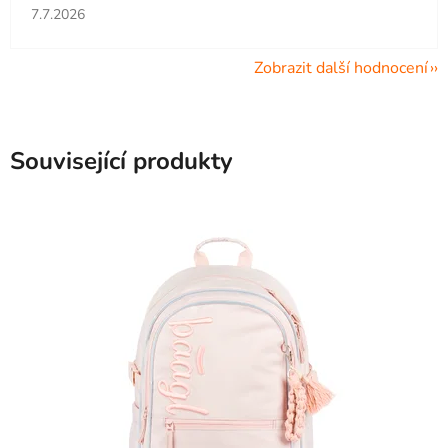
Hodnocení obchodu je 5 z 5 hvězdiček.
7.7.2026
Zobrazit další hodnocení
Související produkty