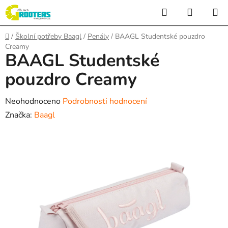
Přejít
Hledat
NÁKUP
na
KOŠÍK
obsah
Domů
/
Školní potřeby Baagl
/
Penály
/
BAAGL Studentské pouzdro
Creamy
BAAGL Studentské
pouzdro Creamy
Průměrné
Neohodnoceno
Podrobnosti hodnocení
hodnocení
Značka:
Baagl
produktu
je
0,0
z
5
hvězdiček.