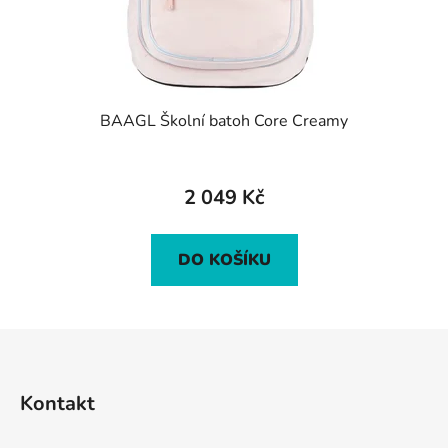
BAAGL Školní batoh Core Creamy
2 049 Kč
DO KOŠÍKU
Z
á
p
Kontakt
a
t