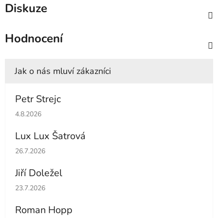
Diskuze
Hodnocení
Petr Strejc
Hodnocení obchodu je 5 z 5 hvězdiček.
4.8.2026
Lux Lux Šatrová
Hodnocení obchodu je 5 z 5 hvězdiček.
26.7.2026
Jiří Doležel
Hodnocení obchodu je 5 z 5 hvězdiček.
23.7.2026
Roman Hopp