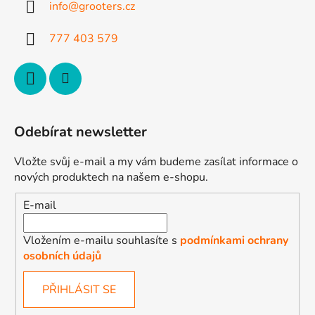
info
@
grooters.cz
í
777 403 579
Odebírat newsletter
Vložte svůj e-mail a my vám budeme zasílat informace o
nových produktech na našem e-shopu.
E-mail
Vložením e-mailu souhlasíte s
podmínkami ochrany
osobních údajů
PŘIHLÁSIT SE