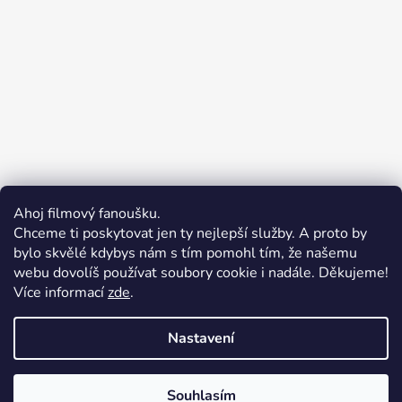
Ahoj filmový fanoušku.
Chceme ti poskytovat jen ty nejlepší služby. A proto by
bylo skvělé kdybys nám s tím pomohl tím, že našemu
webu dovolíš používat soubory cookie i nadále. Děkujeme!
Více informací
zde
.
Merchion | Pořiďte si vlastní merch
Midnight Gear | Ride the night, wear the soul
Nastavení
Souhlasím
Vytvořil Shoptet