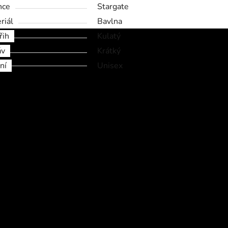
nce
Stargate
riál
Bavlna
řih
Kulatý
áv
Krátký
ní
Unisex