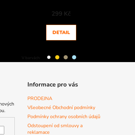
299 Kč
DETAIL
V barvách:
Informace pro vás
PRODEJNA
 nových
Všeobecné Obchodní podmínky
pu.
Podmínky ochrany osobních údajů
Odstoupení od smlouvy a
reklamace