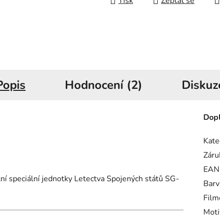
Tisk
Zeptat se
Popis
Hodnocení (2)
Diskuz
Dopl
Kate
Záru
EAN
itní speciální jednotky Letectva Spojených států SG-
Barv
Film
Moti