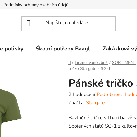
Podmínky ochrany osobních údajů
Odstoupení od smlouvy a re
é potisky
Školní potřeby Baagl
Zakázková v
Domů
/
Licencované zboží
/
SORTIMENT
tričko Stargate - SG-1
Pánské tričko
Průměrné
2 hodnocení
Podrobnosti hodn
hodnocení
Značka:
Stargate
produktu
Bavlněné tričko v khaki barvě s
je
Spojených států SG-1 z kultovní
5,0
z