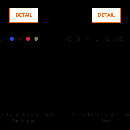
DETAIL
DETAIL
XS
S
M
L
XL
XXL
ch:
ké tričko - Filmové hlášky -
Pánské tričko Punisher - Di
Zed is dead
Skull