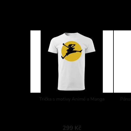
Trička s motivy Animé a Manga
Pánsk
299 Kč