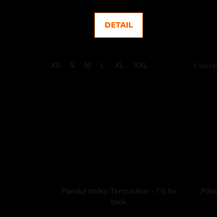
DETAIL
XS
S
M
L
XL
XXL
V barvá
Pánské tričko Terminátor - I´ll be
Páns
back