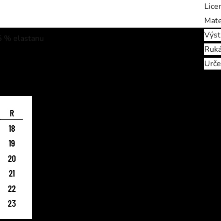
Lice
Mate
Výst
 5 % elastanu
Ruk
Urče