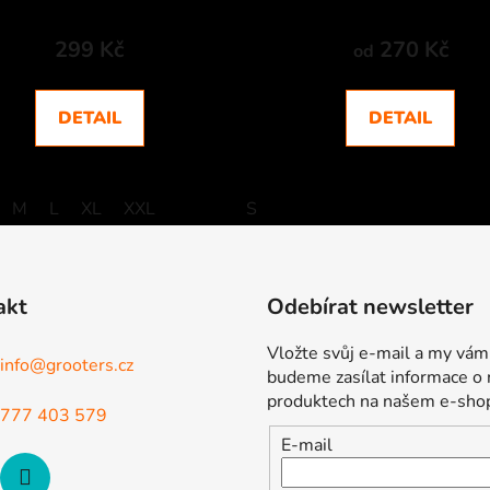
299 Kč
270 Kč
od
DETAIL
DETAIL
M
L
XL
XXL
S
akt
Odebírat newsletter
Vložte svůj e-mail a my vám
info
@
grooters.cz
budeme zasílat informace o
produktech na našem e-sho
777 403 579
E-mail