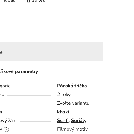
Hlídat
Sdílet
e
ňkové parametry
gorie
Pánská trička
ka
2 roky
Zvolte variantu
a
khaki
ový žánr
Sci-fi
,
Seriály
v
Filmový motiv
?