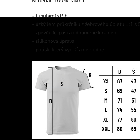
Materiál:
100% bavlna
- tubulární střih
- úzký lem průkrčníku z žebrového úpletu 1:1 s
- zpevňující páska od ramene k rameni
- silikonová úprava
- potisk, který vydrží a nebledne