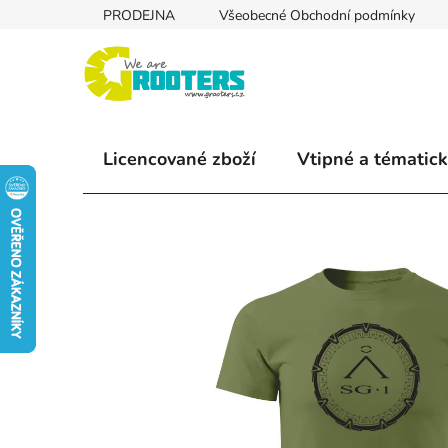
Přejít
PRODEJNA
Všeobecné Obchodní podmínky
na
obsah
Licencované zboží
Vtipné a tématick