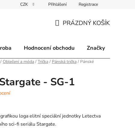
CZK
Přihlášení
Registrace
klamace
Způsoby doručení
Kontakty
Velkoobchodní 
PRÁZDNÝ KOŠÍK
NÁKUPNÍ
KOŠÍK
ýroba
Hodnocení obchodu
Značky
/
Oblečení a móda
/
Trička
/
Pánská trička
/
Pánské
 Stargate - SG-1
ocení
 grafikou loga e
litní speciální jednotky Letectva
ho sci-fi seriálu Stargate.