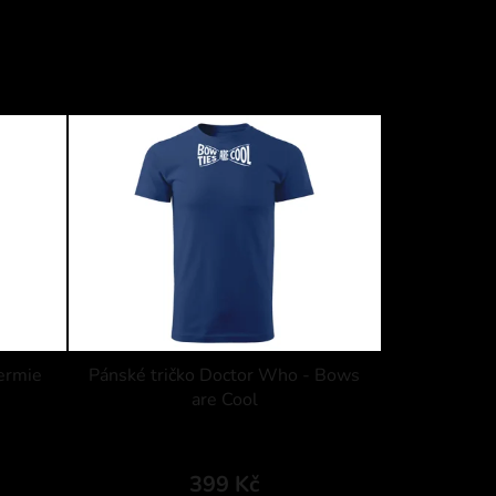
permie
Pánské tričko Doctor Who - Bows
are Cool
399 Kč