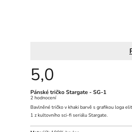
5,0
Průměrné
Pánské tričko Stargate - SG-1
hodnocení
2 hodnocení
produktu
je
Bavlněné tričko v khaki barvě s grafikou loga e
l
5,0
z
1 z kultovního sci-fi seriálu Stargate.
5
hvězdiček.