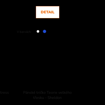
DETAIL
V barvách:
stress
Pánské tričko Teorie velkého
třesku - Sheldon