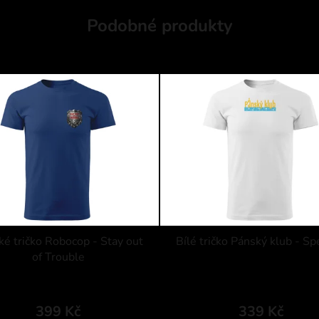
Podobné produkty
é tričko Robocop - Stay out
Bílé tričko Pánský klub - S
of Trouble
399 Kč
339 Kč