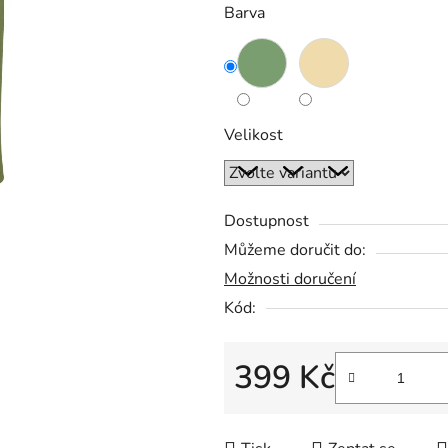
Barva
5
hvězdiček.
Velikost
Dostupnost
Můžeme doručit do:
Možnosti doručení
Kód:
399 Kč
Měrná cena: