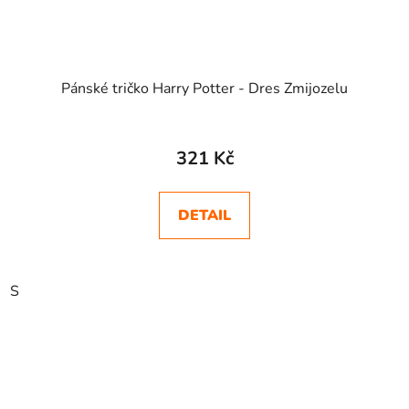
Pánské tričko Harry Potter - Dres Zmijozelu
Průměrné
hodnocení
321 Kč
produktu
je
DETAIL
5,0
z
5
S
hvězdiček.