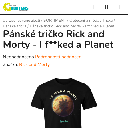
Přejít
Hledat
NÁKUP
na
KOŠÍK
obsah
Domů
/
Licencované zboží
/
SORTIMENT
/
Oblečení a móda
/
Trička
/
Pánská trička
/
Pánské tričko Rick and Morty - I f**ked a Planet
Pánské tričko Rick and
Morty - I f**ked a Planet
Průměrné
Neohodnoceno
Podrobnosti hodnocení
hodnocení
Značka:
Rick and Morty
produktu
je
0,0
z
5
hvězdiček.