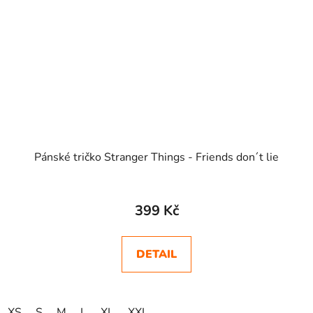
Pánské tričko Stranger Things - Friends don´t lie
399 Kč
DETAIL
XS
S
M
L
XL
XXL