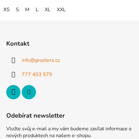
XS
S
M
L
XL
XXL
Z
á
p
Kontakt
a
t
info
@
grooters.cz
í
777 403 579
Odebírat newsletter
Vložte svůj e-mail a my vám budeme zasílat informace o
nových produktech na našem e-shopu.