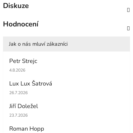
Diskuze
Hodnocení
Petr Strejc
Hodnocení obchodu je 5 z 5 hvězdiček.
4.8.2026
Lux Lux Šatrová
Hodnocení obchodu je 5 z 5 hvězdiček.
26.7.2026
Jiří Doležel
Hodnocení obchodu je 5 z 5 hvězdiček.
23.7.2026
Roman Hopp