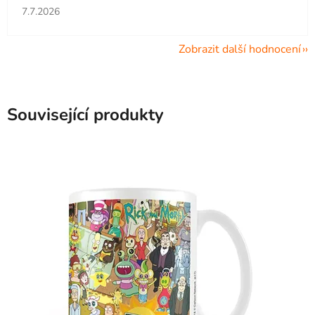
Hodnocení obchodu je 5 z 5 hvězdiček.
7.7.2026
Zobrazit další hodnocení
Související produkty