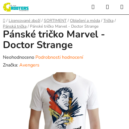
Přejít
Hledat
NÁKUP
na
KOŠÍK
obsah
Domů
/
Licencované zboží
/
SORTIMENT
/
Oblečení a móda
/
Trička
/
Pánská trička
/
Pánské tričko Marvel - Doctor Strange
Pánské tričko Marvel -
Doctor Strange
Průměrné
Neohodnoceno
Podrobnosti hodnocení
hodnocení
Značka:
Avengers
produktu
je
0,0
z
5
hvězdiček.