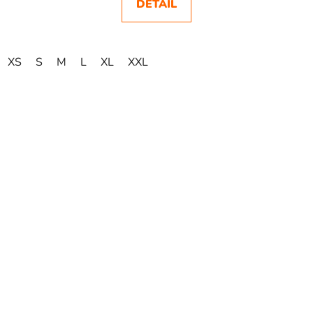
DETAIL
5,0
z
5
XS
S
M
L
XL
XXL
hvězdiček.