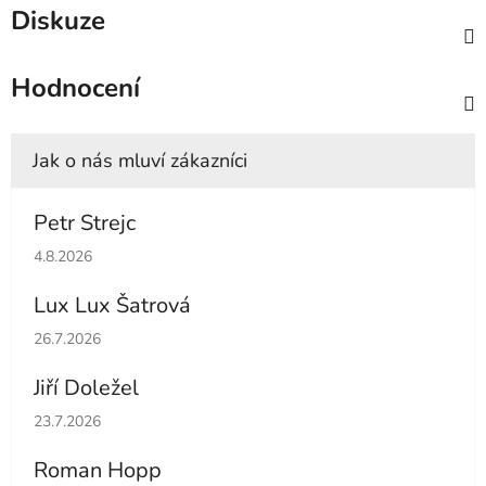
Diskuze
Hodnocení
Petr Strejc
Hodnocení obchodu je 5 z 5 hvězdiček.
4.8.2026
Lux Lux Šatrová
Hodnocení obchodu je 5 z 5 hvězdiček.
26.7.2026
Jiří Doležel
Hodnocení obchodu je 5 z 5 hvězdiček.
23.7.2026
Roman Hopp