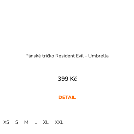
Pánské tričko Resident Evil - Umbrella
Průměrné
hodnocení
399 Kč
produktu
je
DETAIL
5,0
z
5
XS
S
M
L
XL
XXL
hvězdiček.