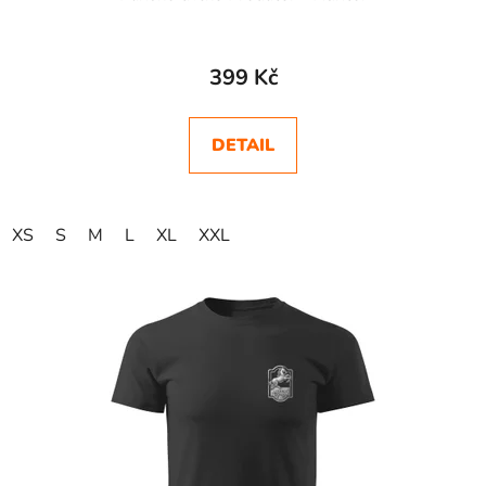
Průměrné
hodnocení
399 Kč
produktu
je
DETAIL
5,0
z
5
XS
S
M
L
XL
XXL
hvězdiček.