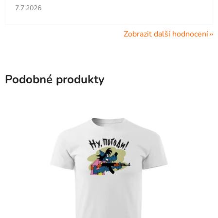
Hodnocení obchodu je 5 z 5 hvězdiček.
7.7.2026
Zobrazit další hodnocení
Podobné produkty