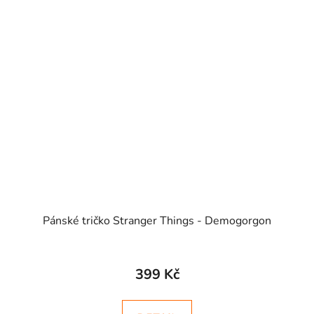
Pánské tričko Stranger Things - Demogorgon
Průměrné
hodnocení
399 Kč
produktu
je