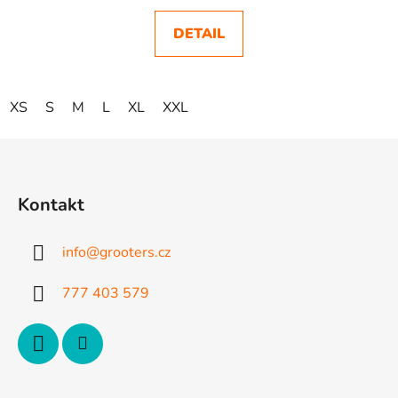
DETAIL
XS
S
M
L
XL
XXL
Z
á
p
Kontakt
a
t
info
@
grooters.cz
í
777 403 579