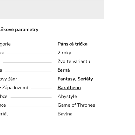
ňkové parametry
gorie
Pánská trička
ka
2 roky
Zvolte variantu
a
černá
ový žánr
Fantasy
,
Seriály
 Západozemí
Baratheon
bce
Abystyle
nce
Game of Thrones
riál
Bavlna