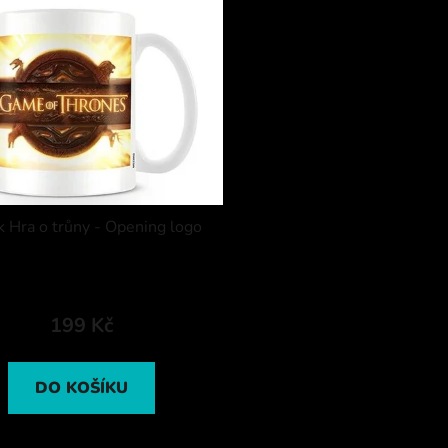
 Hra o trůny - Opening logo
199 Kč
DO KOŠÍKU