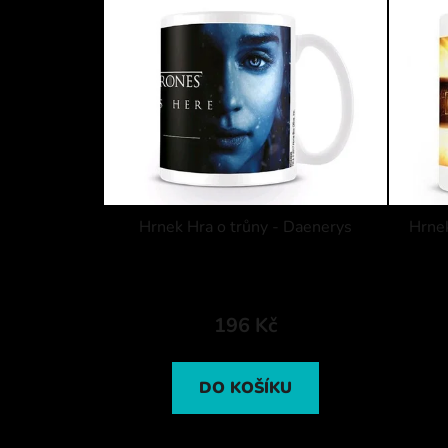
Hrnek Hra o trůny - Daenerys
Hrnek
196 Kč
DO KOŠÍKU