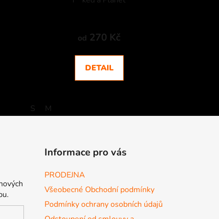
f**ked a Planet
270 Kč
od
DETAIL
S
M
Informace pro vás
PRODEJNA
 nových
Všeobecné Obchodní podmínky
pu.
Podmínky ochrany osobních údajů