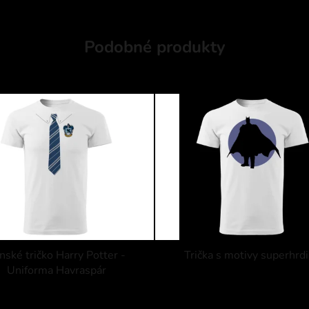
Podobné produkty
nské tričko Harry Potter -
Trička s motivy superhrd
Uniforma Havraspár