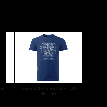
inů
Pánské tričko Terminátor - T800
Blueprint