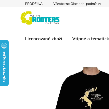
Přejít
PRODEJNA
Všeobecné Obchodní podmínky
na
obsah
Licencované zboží
Vtipné a tématick