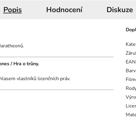
Popis
Hodnocení
Diskuze
Dopl
Kate
Baratheonů.
Záru
EAN
es / Hra o trůny.
Barv
hlasem vlastníků licenčních práv.
Film
Rody
Výro
Lice
Mate