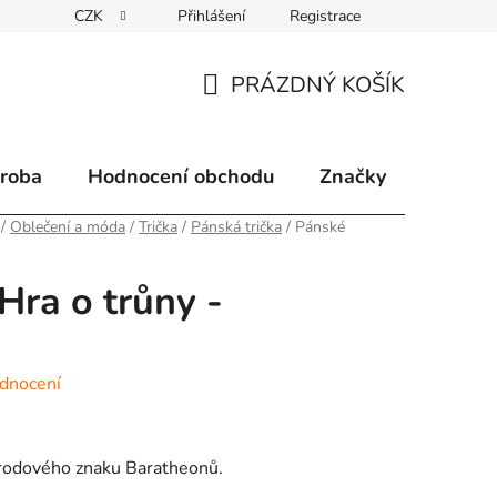
CZK
Přihlášení
Registrace
klamace
Způsoby doručení
Kontakty
Velkoobchodní 
PRÁZDNÝ KOŠÍK
NÁKUPNÍ
KOŠÍK
ýroba
Hodnocení obchodu
Značky
/
Oblečení a móda
/
Trička
/
Pánská trička
/
Pánské
Hra o trůny -
dnocení
 rodového znaku Baratheonů.