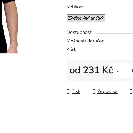
0,0
Velikost
z
5
hvězdiček.
Dostupnost
Možnosti doručení
Kód:
od
231 Kč
Měrná cena:
Tisk
Zeptat se