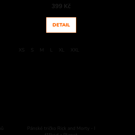
399 Kč
DETAIL
XS
S
M
L
XL
XXL
mů
Pánské tričko Rick and Morty - I