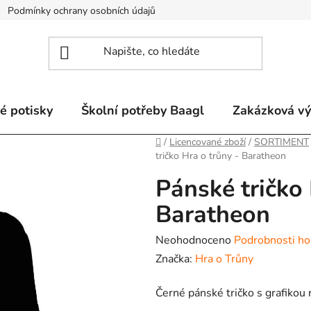
Podmínky ochrany osobních údajů
Odstoupení od smlouvy a re
é potisky
Školní potřeby Baagl
Zakázková v
Domů
/
Licencované zboží
/
SORTIMENT
tričko Hra o trůny - Baratheon
Pánské tričko 
Baratheon
Průměrné
Neohodnoceno
Podrobnosti ho
hodnocení
Značka:
Hra o Trůny
produktu
Černé pánské tričko s grafikou
je