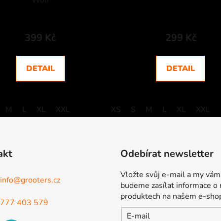
Wolf
399 Kč
299 Kč
DETAIL
DETAIL
M
L
XL
XXL
XS
S
M
L
XL
XXL
akt
Odebírat newsletter
Vložte svůj e-mail a my vám
info
@
grooters.cz
budeme zasílat informace o
produktech na našem e-sho
777 403 579
E-mail