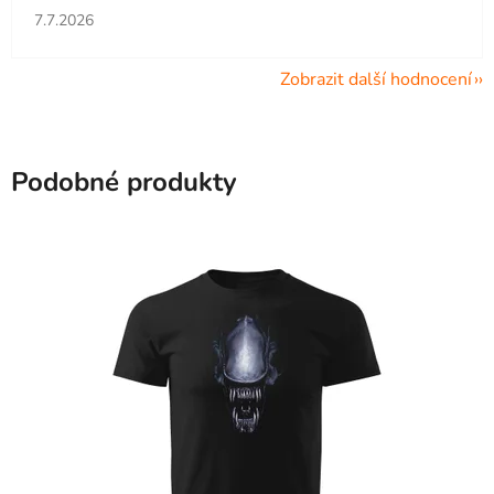
Hodnocení obchodu je 5 z 5 hvězdiček.
7.7.2026
Zobrazit další hodnocení
Podobné produkty