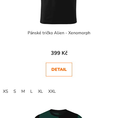
Pánské tričko Alien - Xenomorph
Průměrné
hodnocení
399 Kč
produktu
je
DETAIL
5,0
z
5
XS
S
M
L
XL
XXL
hvězdiček.