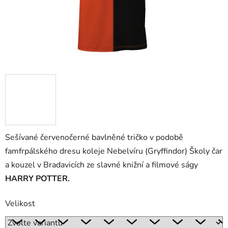
Sešívané červenočerné bavlněné tričko v podobě
famfrpálského dresu koleje Nebelvíru (Gryffindor) Školy čar
a kouzel v Bradavicích ze slavné knižní a filmové ságy
HARRY POTTER.
Velikost