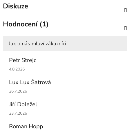
Diskuze
Hodnocení (1)
Petr Strejc
Hodnocení obchodu je 5 z 5 hvězdiček.
4.8.2026
Lux Lux Šatrová
Hodnocení obchodu je 5 z 5 hvězdiček.
26.7.2026
Jiří Doležel
Hodnocení obchodu je 5 z 5 hvězdiček.
23.7.2026
Roman Hopp