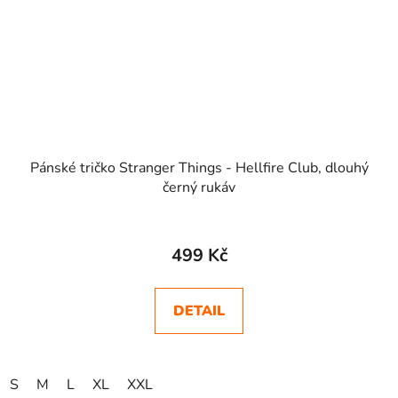
Pánské tričko Stranger Things - Hellfire Club, dlouhý
černý rukáv
Průměrné
hodnocení
499 Kč
produktu
je
DETAIL
5,0
z
5
S
M
L
XL
XXL
hvězdiček.