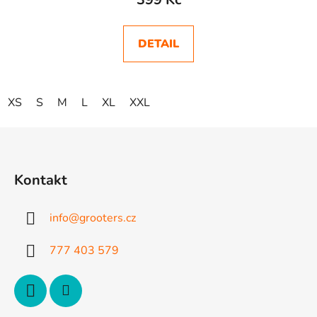
DETAIL
XS
S
M
L
XL
XXL
Z
á
p
Kontakt
a
t
info
@
grooters.cz
í
777 403 579