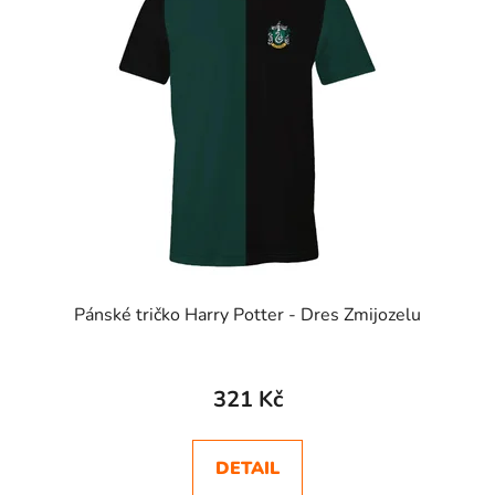
Pánské tričko Harry Potter - Dres Zmijozelu
Průměrné
hodnocení
321 Kč
produktu
je
DETAIL
5,0