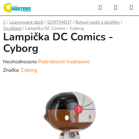
Přejít
Hledat
NÁKUP
na
KOŠÍK
obsah
Domů
/
Licencované zboží
/
SORTIMENT
/
Bytový textil a doplňky
/
Osvětlení
/
Lampička DC Comics - Cyborg
Lampička DC Comics -
Cyborg
Průměrné
Neohodnoceno
Podrobnosti hodnocení
hodnocení
Značka:
Cyborg
produktu
je
0,0
z
5
hvězdiček.