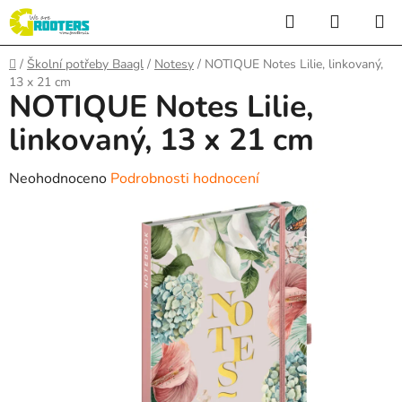
Přejít
Hledat
NÁKUP
na
KOŠÍK
obsah
Domů
/
Školní potřeby Baagl
/
Notesy
/
NOTIQUE Notes Lilie, linkovaný,
13 x 21 cm
NOTIQUE Notes Lilie,
linkovaný, 13 x 21 cm
Průměrné
Neohodnoceno
Podrobnosti hodnocení
hodnocení
produktu
je
0,0
z
5
hvězdiček.