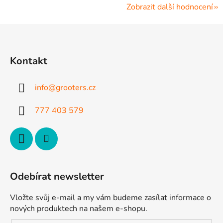
Zobrazit další hodnocení
Z
á
p
Kontakt
a
t
info
@
grooters.cz
í
777 403 579
Odebírat newsletter
Vložte svůj e-mail a my vám budeme zasílat informace o
nových produktech na našem e-shopu.