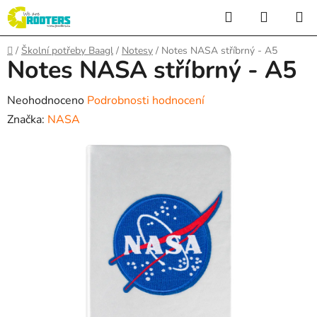
Přejít
Hledat
NÁKUP
na
KOŠÍK
obsah
Domů
/
Školní potřeby Baagl
/
Notesy
/
Notes NASA stříbrný - A5
Notes NASA stříbrný - A5
Průměrné
Neohodnoceno
Podrobnosti hodnocení
hodnocení
Značka:
NASA
produktu
je
0,0
z
5
hvězdiček.