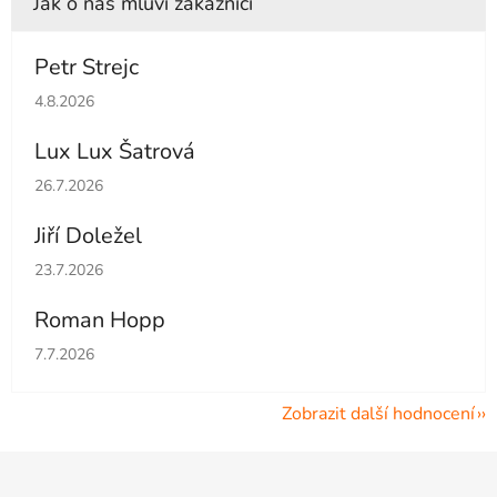
Petr Strejc
Hodnocení obchodu je 5 z 5 hvězdiček.
4.8.2026
Lux Lux Šatrová
Hodnocení obchodu je 5 z 5 hvězdiček.
26.7.2026
Jiří Doležel
Hodnocení obchodu je 5 z 5 hvězdiček.
23.7.2026
Roman Hopp
Hodnocení obchodu je 5 z 5 hvězdiček.
7.7.2026
Zobrazit další hodnocení
Z
á