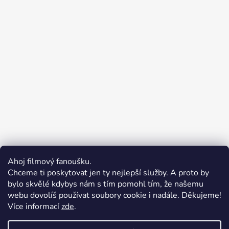
Ahoj filmový fanoušku.
Chceme ti poskytovat jen ty nejlepší služby. A proto by
bylo skvělé kdybys nám s tím pomohl tím, že našemu
webu dovolíš používat soubory cookie i nadále. Děkujeme!
Více informací
zde
.
Merchion | Pořiďte si vlastní merch
Midnight Gear | Ride the night, wear the soul