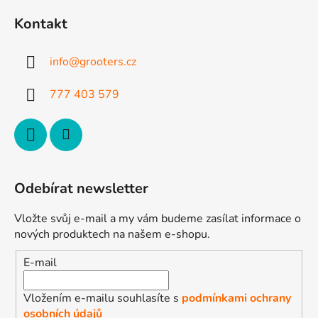
p
Kontakt
a
t
info
@
grooters.cz
í
777 403 579
Odebírat newsletter
Vložte svůj e-mail a my vám budeme zasílat informace o
nových produktech na našem e-shopu.
E-mail
Vložením e-mailu souhlasíte s
podmínkami ochrany
osobních údajů