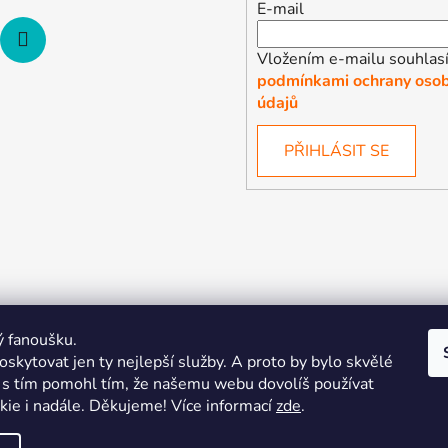
E-mail
Vložením e-mailu souhlasí
podmínkami ochrany osob
údajů
PŘIHLÁSIT SE
ý fanoušku.
skytovat jen ty nejlepší služby. A proto by bylo skvělé
s tím pomohl tím, že našemu webu dovolíš používat
kie i nadále. Děkujeme! Více informací
zde
.
| Pořiďte si vlastní merch
Midnight Gear | Ride the night, wea