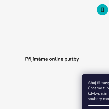
Přijímáme online platby
Ahoj filmov
Chceme ti po
kdybys nám 
soubory coo
Merchion 