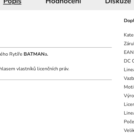
Popis
Hodnocení
Diskuze
Dopl
Kate
Záru
EAN
ného Rytíře
BATMAN
a
.
DC C
hlasem vlastníků licenčních práv.
Line
Vazb
Moti
Výro
Lice
Line
Poče
Veli