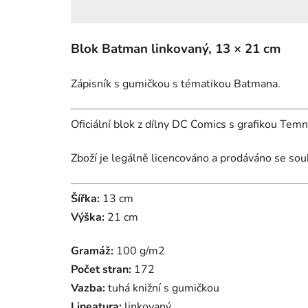
Blok Batman linkovaný, 13 × 21 cm
Zápisník s gumičkou s tématikou Batmana.
Oficiální blok z dílny DC Comics s grafikou Tem
Zboží je legálně licencováno a prodáváno se sou
Šířka:
13 cm
Výška:
21 cm
Gramáž:
100 g/m2
Počet stran:
172
Vazba:
tuhá knižní s gumičkou
Lineatura:
linkovaný