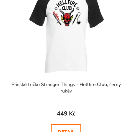
Pánské tričko Stranger Things - Hellfire Club, černý
rukáv
Průměrné
hodnocení
449 Kč
produktu
je