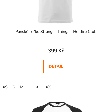
Pánské tričko Stranger Things - Hellfire Club
Průměrné
hodnocení
399 Kč
produktu
je
DETAIL
5,0
z
5
XS
S
M
L
XL
XXL
hvězdiček.