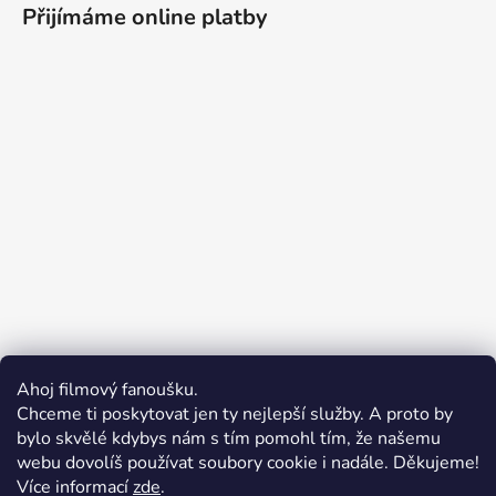
Přijímáme online platby
Ahoj filmový fanoušku.
Chceme ti poskytovat jen ty nejlepší služby. A proto by
bylo skvělé kdybys nám s tím pomohl tím, že našemu
webu dovolíš používat soubory cookie i nadále. Děkujeme!
Více informací
zde
.