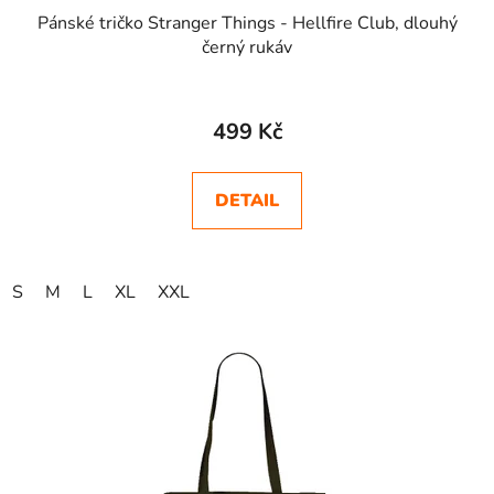
Pánské tričko Stranger Things - Hellfire Club, dlouhý
černý rukáv
Průměrné
hodnocení
499 Kč
produktu
je
DETAIL
5,0
z
5
S
M
L
XL
XXL
hvězdiček.