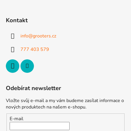
Z
á
p
Kontakt
a
t
info
@
grooters.cz
í
777 403 579
Odebírat newsletter
Vložte svůj e-mail a my vám budeme zasílat informace o
nových produktech na našem e-shopu.
E-mail