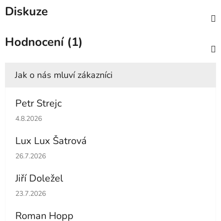
Diskuze
Hodnocení (1)
Petr Strejc
Hodnocení obchodu je 5 z 5 hvězdiček.
4.8.2026
Lux Lux Šatrová
Hodnocení obchodu je 5 z 5 hvězdiček.
26.7.2026
Jiří Doležel
Hodnocení obchodu je 5 z 5 hvězdiček.
23.7.2026
Roman Hopp