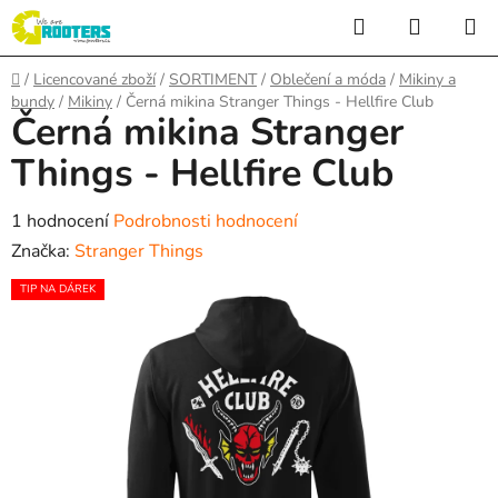
Přejít
Hledat
NÁKUP
na
KOŠÍK
obsah
Domů
/
Licencované zboží
/
SORTIMENT
/
Oblečení a móda
/
Mikiny a
bundy
/
Mikiny
/
Černá mikina Stranger Things - Hellfire Club
Černá mikina Stranger
Things - Hellfire Club
Průměrné
1 hodnocení
Podrobnosti hodnocení
hodnocení
Značka:
Stranger Things
produktu
TIP NA DÁREK
je
5,0
z
5
hvězdiček.