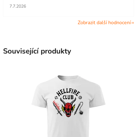
Hodnocení obchodu je 5 z 5 hvězdiček.
7.7.2026
Zobrazit další hodnocení
Související produkty