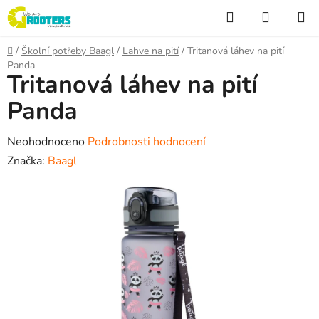
Přejít
Hledat
NÁKUP
na
KOŠÍK
obsah
Domů
/
Školní potřeby Baagl
/
Lahve na pití
/
Tritanová láhev na pití
Panda
Tritanová láhev na pití
Panda
Průměrné
Neohodnoceno
Podrobnosti hodnocení
hodnocení
Značka:
Baagl
produktu
je
0,0
z
5
hvězdiček.