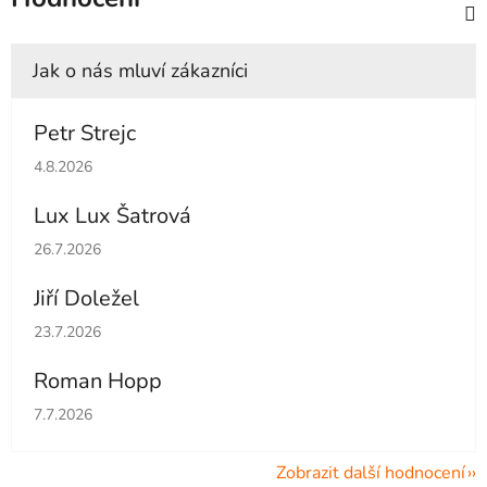
Petr Strejc
Hodnocení obchodu je 5 z 5 hvězdiček.
4.8.2026
Lux Lux Šatrová
Hodnocení obchodu je 5 z 5 hvězdiček.
26.7.2026
Jiří Doležel
Hodnocení obchodu je 5 z 5 hvězdiček.
23.7.2026
Roman Hopp
Hodnocení obchodu je 5 z 5 hvězdiček.
7.7.2026
Zobrazit další hodnocení