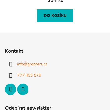
304 Kč
DO KOŠÍKU
Z
á
p
Kontakt
a
t
info
@
grooters.cz
í
777 403 579
Odebírat newsletter