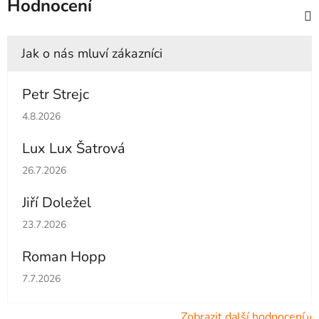
Hodnocení
Petr Strejc
Hodnocení obchodu je 5 z 5 hvězdiček.
4.8.2026
Lux Lux Šatrová
Hodnocení obchodu je 5 z 5 hvězdiček.
26.7.2026
Jiří Doležel
Hodnocení obchodu je 5 z 5 hvězdiček.
23.7.2026
Roman Hopp
Hodnocení obchodu je 5 z 5 hvězdiček.
7.7.2026
Zobrazit další hodnocení