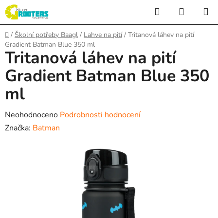
Přejít
Hledat
NÁKUP
na
KOŠÍK
obsah
Domů
/
Školní potřeby Baagl
/
Lahve na pití
/
Tritanová láhev na pití
Gradient Batman Blue 350 ml
Tritanová láhev na pití
Gradient Batman Blue 350
ml
Průměrné
Neohodnoceno
Podrobnosti hodnocení
hodnocení
Značka:
Batman
produktu
je
0,0
z
5
hvězdiček.