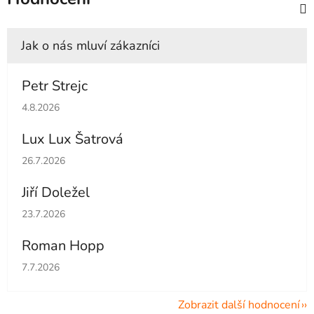
Petr Strejc
Hodnocení obchodu je 5 z 5 hvězdiček.
4.8.2026
Lux Lux Šatrová
Hodnocení obchodu je 5 z 5 hvězdiček.
26.7.2026
Jiří Doležel
Hodnocení obchodu je 5 z 5 hvězdiček.
23.7.2026
Roman Hopp
Hodnocení obchodu je 5 z 5 hvězdiček.
7.7.2026
Zobrazit další hodnocení