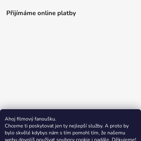
Přijímáme online platby
Ahoj filmový fanoušku.
Chceme ti poskytovat jen ty nejlepší služby. A proto by
bylo skvělé kdybys nám s tím pomohl tím, že našemu
webu dovolíš používat soubory cookie i nadále. Děkujeme!