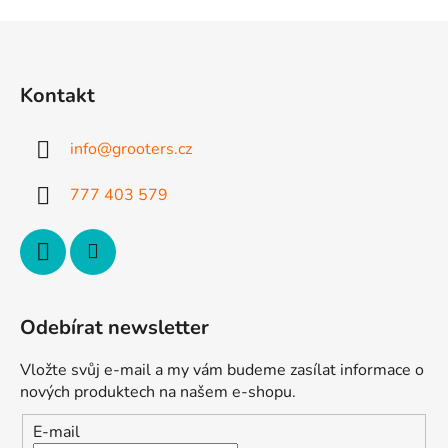
Z
á
p
Kontakt
a
t
info
@
grooters.cz
í
777 403 579
Odebírat newsletter
Vložte svůj e-mail a my vám budeme zasílat informace o
nových produktech na našem e-shopu.
E-mail