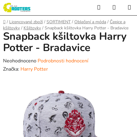
Přejít
Hledat
NÁKUP
na
KOŠÍK
obsah
Domů
/
Licencované zboží
/
SORTIMENT
/
Oblečení a móda
/
Čepice a
kšiltovky
/
Kšiltovky
/
Snapback kšiltovka Harry Potter - Bradavice
Snapback kšiltovka Harry
Potter - Bradavice
Průměrné
Neohodnoceno
Podrobnosti hodnocení
hodnocení
Značka:
Harry Potter
produktu
je
0,0
z
5
hvězdiček.