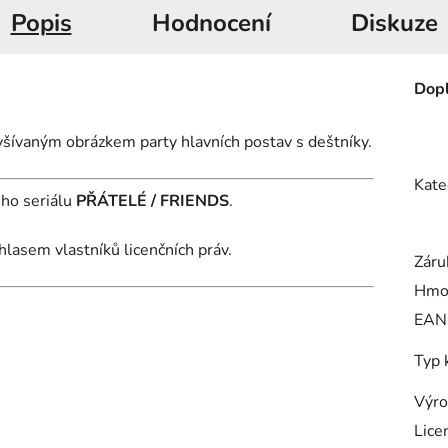
Popis
Hodnocení
Diskuze
Dopl
yšívaným obrázkem party hlavních postav s deštníky.
Kate
ého seriálu
PŘÁTELÉ / FRIENDS
.
hlasem vlastníků licenčních práv.
Záru
Hmo
EAN
Typ 
Výro
Lice