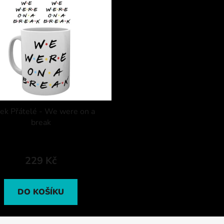
ek Přátelé - We were on a
break
229 Kč
DO KOŠÍKU