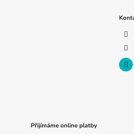
Z
á
Kont
p
a
t
í
Přijímáme online platby