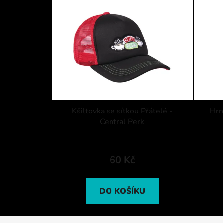
Kšiltovka se síťkou Přátelé -
Hrn
Central Perk
60 Kč
DO KOŠÍKU