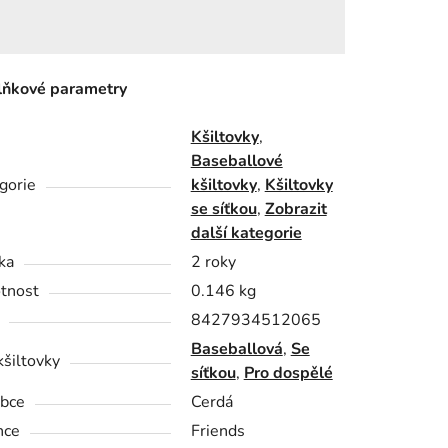
ňkové parametry
Kšiltovky
,
Baseballové
gorie
kšiltovky
,
Kšiltovky
se síťkou
,
Zobrazit
další kategorie
ka
2 roky
tnost
0.146 kg
8427934512065
Baseballová
,
Se
kšiltovky
síťkou
,
Pro dospělé
bce
Cerdá
nce
Friends