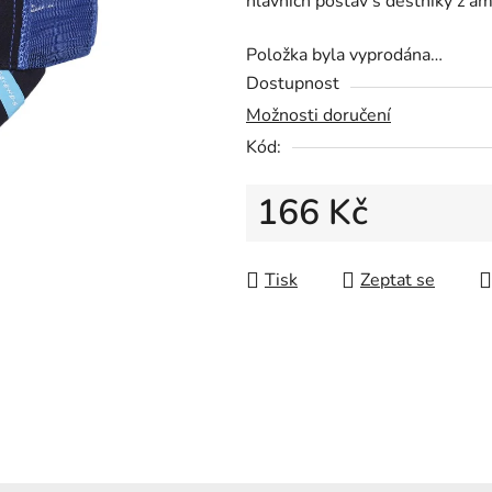
hlavních postav s deštníky z am
0,0
z
Položka byla vyprodána…
5
Dostupnost
hvězdiček.
Možnosti doručení
Kód:
166 Kč
Měrná cena:
Tisk
Zeptat se