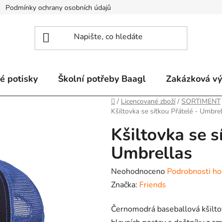
Podmínky ochrany osobních údajů
Odstoupení od smlouvy a re
é potisky
Školní potřeby Baagl
Zakázková v
Domů
/
Licencované zboží
/
SORTIMENT
Kšiltovka se síťkou Přátelé - Umbre
Kšiltovka se s
Umbrellas
Průměrné
Neohodnoceno
Podrobnosti ho
hodnocení
Značka:
Friends
produktu
Černomodrá baseballová kšilto
je