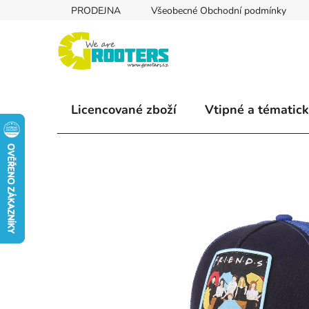
Přejít
PRODEJNA
Všeobecné Obchodní podmínky
na
obsah
Licencované zboží
Vtipné a tématick