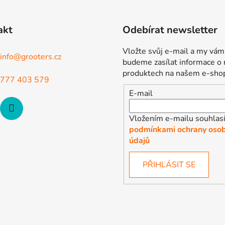
akt
Odebírat newsletter
Vložte svůj e-mail a my vám
info
@
grooters.cz
budeme zasílat informace o
produktech na našem e-sho
777 403 579
E-mail
Vložením e-mailu souhlasí
podmínkami ochrany osob
údajů
PŘIHLÁSIT SE