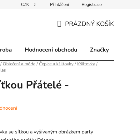
CZK
Přihlášení
Registrace
klamace
Způsoby doručení
Kontakty
Velkoobchodní 
PRÁZDNÝ KOŠÍK
NÁKUPNÍ
KOŠÍK
ýroba
Hodnocení obchodu
Značky
/
Oblečení a móda
/
Čepice a kšiltovky
/
Kšiltovky
/
llas
íťkou Přátelé -
dnocení
vka se síťkou a vyšívaným obrázkem party