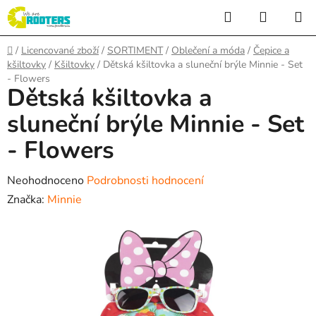
Přejít
Hledat
NÁKUP
na
KOŠÍK
obsah
Domů
/
Licencované zboží
/
SORTIMENT
/
Oblečení a móda
/
Čepice a
kšiltovky
/
Kšiltovky
/
Dětská kšiltovka a sluneční brýle Minnie - Set
- Flowers
Dětská kšiltovka a
sluneční brýle Minnie - Set
- Flowers
Průměrné
Neohodnoceno
Podrobnosti hodnocení
hodnocení
Značka:
Minnie
produktu
je
0,0
z
5
hvězdiček.