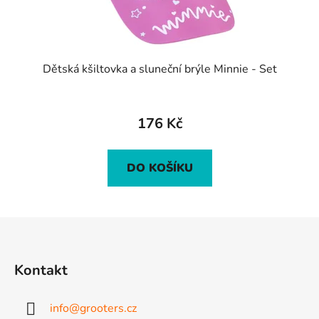
Dětská kšiltovka a sluneční brýle Minnie - Set
176 Kč
DO KOŠÍKU
Z
á
p
Kontakt
a
t
info
@
grooters.cz
í