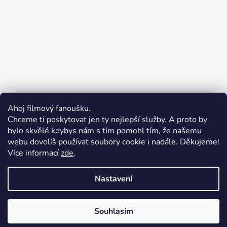
Ahoj filmový fanoušku.
Chceme ti poskytovat jen ty nejlepší služby. A proto by
bylo skvělé kdybys nám s tím pomohl tím, že našemu
webu dovolíš používat soubory cookie i nadále. Děkujeme!
Více informací
zde
.
Merchion | Pořiďte si vlastní merch
Midnight Gear | Ride the night, wear the soul
Nastavení
Souhlasím
Vytvořil Shoptet
Copyright 2026
Grooters.cz
. Všechna práva vyhrazena.