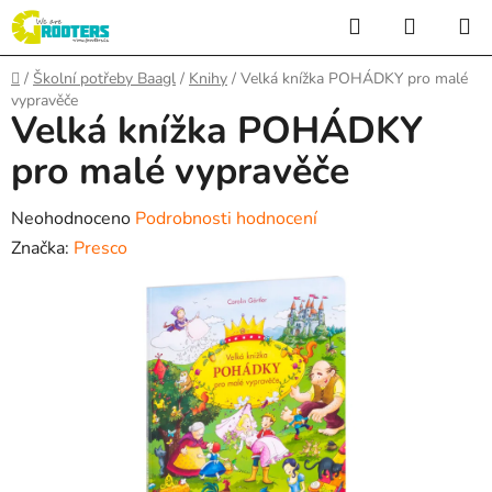
Přejít
Hledat
NÁKUP
na
KOŠÍK
obsah
Domů
/
Školní potřeby Baagl
/
Knihy
/
Velká knížka POHÁDKY pro malé
vypravěče
Velká knížka POHÁDKY
pro malé vypravěče
Průměrné
Neohodnoceno
Podrobnosti hodnocení
hodnocení
Značka:
Presco
produktu
je
0,0
z
5
hvězdiček.