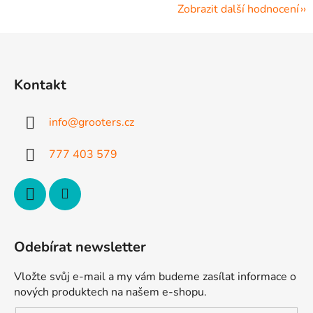
Zobrazit další hodnocení
Z
á
p
Kontakt
a
t
info
@
grooters.cz
í
777 403 579
Odebírat newsletter
Vložte svůj e-mail a my vám budeme zasílat informace o
nových produktech na našem e-shopu.