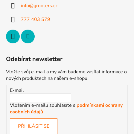
t
info
@
grooters.cz
í
777 403 579
Odebírat newsletter
Vložte svůj e-mail a my vám budeme zasílat informace o
nových produktech na našem e-shopu.
E-mail
Vložením e-mailu souhlasíte s
podmínkami ochrany
osobních údajů
PŘIHLÁSIT SE