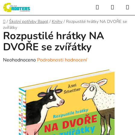
Přejít
Hledat
NÁKUP
na
KOŠÍK
obsah
Domů
/
Školní potřeby Baagl
/
Knihy
/
Rozpustilé hrátky NA DVOŘE se
zvířátky
Rozpustilé hrátky NA
DVOŘE se zvířátky
Průměrné
Neohodnoceno
Podrobnosti hodnocení
hodnocení
produktu
je
0,0
z
5
hvězdiček.