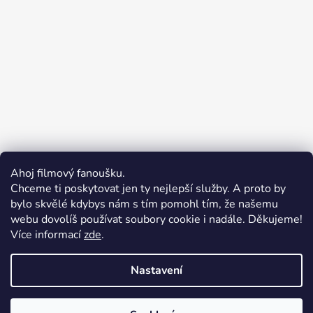
Ahoj filmový fanoušku.
Chceme ti poskytovat jen ty nejlepší služby. A proto by
bylo skvělé kdybys nám s tím pomohl tím, že našemu
webu dovolíš používat soubory cookie i nadále. Děkujeme!
Více informací
zde
.
Merchion | Pořiďte si vlastní merch
Midnight Gear | Ride the night, wear the soul
Nastavení