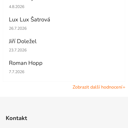
Hodnocení obchodu je 5 z 5 hvězdiček.
4.8.2026
Lux Lux Šatrová
Hodnocení obchodu je 5 z 5 hvězdiček.
26.7.2026
Jiří Doležel
Hodnocení obchodu je 5 z 5 hvězdiček.
23.7.2026
Roman Hopp
Hodnocení obchodu je 5 z 5 hvězdiček.
7.7.2026
Zobrazit další hodnocení
Z
á
p
Kontakt
a