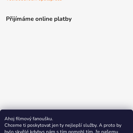
Přijímáme online platby
Ahoj filmový fanoušku.
Chceme ti poskytovat jen ty nejlepší služby. A proto by
bylo skvělé kdybys nám s tím pomohl tím, že našemu