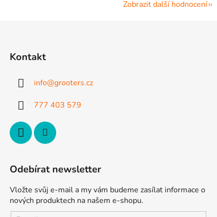
Zobrazit další hodnocení
Z
á
p
Kontakt
a
t
info
@
grooters.cz
í
777 403 579
Odebírat newsletter
Vložte svůj e-mail a my vám budeme zasílat informace o
nových produktech na našem e-shopu.