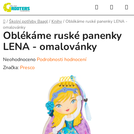
Přejít
Hledat
NÁKUP
na
KOŠÍK
obsah
Domů
/
Školní potřeby Baagl
/
Knihy
/
Oblékáme ruské panenky LENA -
omalovánky
Oblékáme ruské panenky
LENA - omalovánky
Průměrné
Neohodnoceno
Podrobnosti hodnocení
hodnocení
Značka:
Presco
produktu
je
0,0
z
5
hvězdiček.