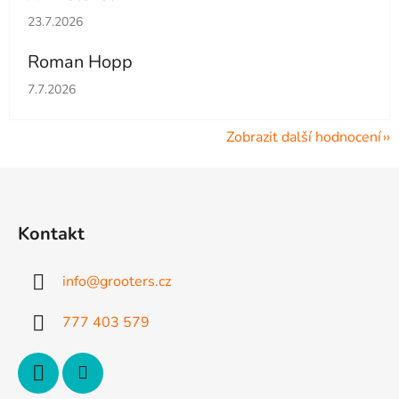
Hodnocení obchodu je 5 z 5 hvězdiček.
23.7.2026
Roman Hopp
Hodnocení obchodu je 5 z 5 hvězdiček.
7.7.2026
Zobrazit další hodnocení
Z
á
p
Kontakt
a
t
info
@
grooters.cz
í
777 403 579