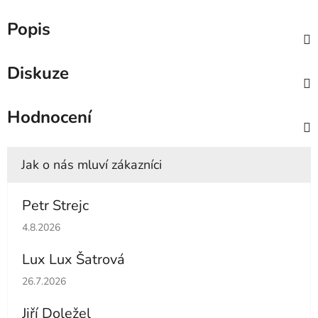
Popis
Diskuze
Hodnocení
Petr Strejc
Hodnocení obchodu je 5 z 5 hvězdiček.
4.8.2026
Lux Lux Šatrová
Hodnocení obchodu je 5 z 5 hvězdiček.
26.7.2026
Jiří Doležel