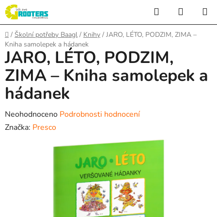
Přejít
Hledat
NÁKUP
na
KOŠÍK
obsah
Domů
/
Školní potřeby Baagl
/
Knihy
/
JARO, LÉTO, PODZIM, ZIMA –
Kniha samolepek a hádanek
JARO, LÉTO, PODZIM,
ZIMA – Kniha samolepek a
hádanek
Průměrné
Neohodnoceno
Podrobnosti hodnocení
hodnocení
Značka:
Presco
produktu
je
0,0
z
5
hvězdiček.