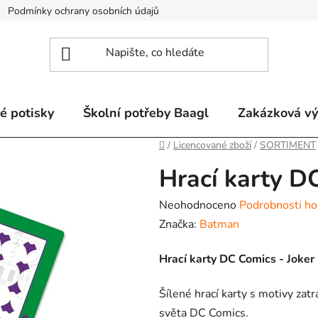
Podmínky ochrany osobních údajů
Odstoupení od smlouvy a re
é potisky
Školní potřeby Baagl
Zakázková v
Domů
/
Licencované zboží
/
SORTIMENT
Hrací karty D
Průměrné
Neohodnoceno
Podrobnosti ho
hodnocení
Značka:
Batman
produktu
Hrací karty DC Comics - Joker
je
0,0
Šílené hrací karty s motivy za
z
světa DC Comics.