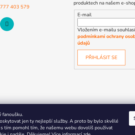
produktech na našem e-sho
777 403 579
E-mail
Vložením e-mailu souhlasí
podmínkami ochrany osob
údajů
PŘIHLÁSIT SE
ý fanoušku.
skytovat jen ty nejlepší služby. A proto by bylo skvělé
s tím pomohl tím, že našemu webu dovolíš používat
kie i nadále. Děkujeme! Více informací
zde
.
| Pořiďte si vlastní merch
Midnight Gear | Ride the night, wea