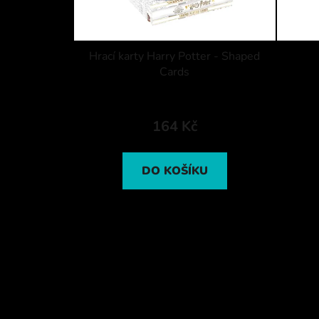
Hrací karty Harry Potter - Shaped
Cards
164 Kč
DO KOŠÍKU