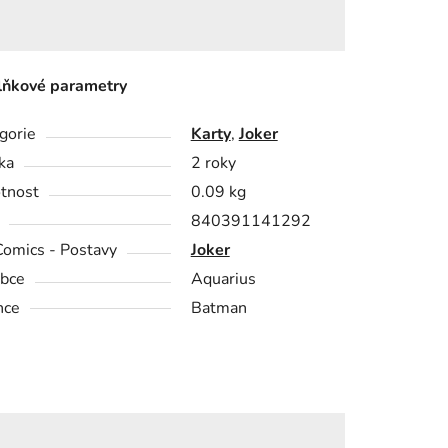
ňkové parametry
gorie
Karty
,
Joker
ka
2 roky
tnost
0.09 kg
840391141292
omics - Postavy
Joker
bce
Aquarius
nce
Batman