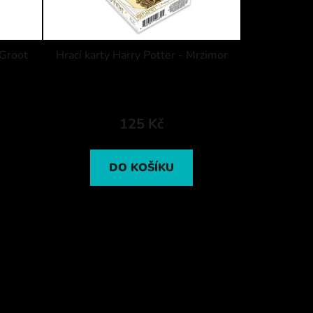
 Groot
Hrací karty Harry Potter - Mrzimor
125 Kč
DO KOŠÍKU