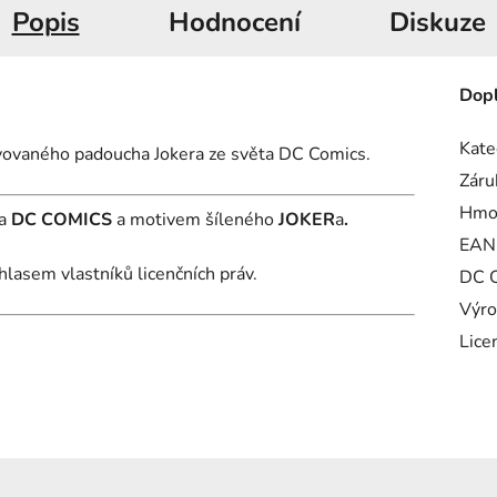
Popis
Hodnocení
Diskuze
Dopl
Kate
divovaného padoucha Jokera ze světa DC Comics.
Záru
Hmo
ia
DC COMICS
a motivem šíleného
JOKER
a
.
EAN
hlasem vlastníků licenčních práv.
DC C
Výro
Lice