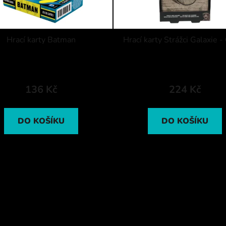
Hrací karty Batman
Hrací karty Strážci Galaxie -
136 Kč
224 Kč
DO KOŠÍKU
DO KOŠÍKU