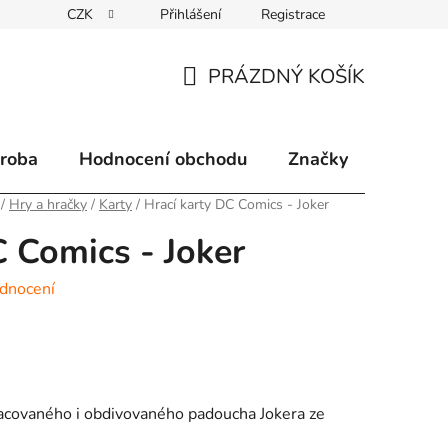
CZK
Přihlášení
Registrace
klamace
Způsoby doručení
Kontakty
Velkoobchodní 
PRÁZDNÝ KOŠÍK
NÁKUPNÍ
KOŠÍK
ýroba
Hodnocení obchodu
Značky
/
Hry a hračky
/
Karty
/
Hrací karty DC Comics - Joker
C Comics - Joker
dnocení
tracovaného i obdivovaného padoucha Jokera ze