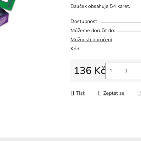
5
Balíček obsahuje 54 karet.
hvězdiček.
Dostupnost
Můžeme doručit do:
Možnosti doručení
Kód:
136 Kč
Měrná cena:
Tisk
Zeptat se