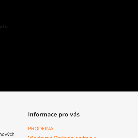
ucha
Informace pro vás
PRODEJNA
 nových
Všeobecné Obchodní podmínky