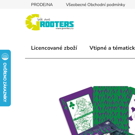
Přejít
PRODEJNA
Všeobecné Obchodní podmínky
na
obsah
Licencované zboží
Vtipné a tématick