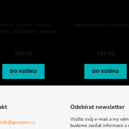
ribear - pexeso s výukou
Kanastové karty Alfons M
ičtiny, 36 kartiček v krabičce
108 Kč
182 Kč
DO KOŠÍKU
DO KOŠÍKU
akt
Odebírat newsletter
Vložte svůj e-mail a my vám
info
@
grooters.cz
budeme zasílat informace o