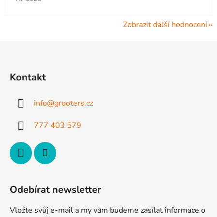
Zobrazit další hodnocení
Z
á
p
Kontakt
a
t
info
@
grooters.cz
í
777 403 579
Odebírat newsletter
Vložte svůj e-mail a my vám budeme zasílat informace o