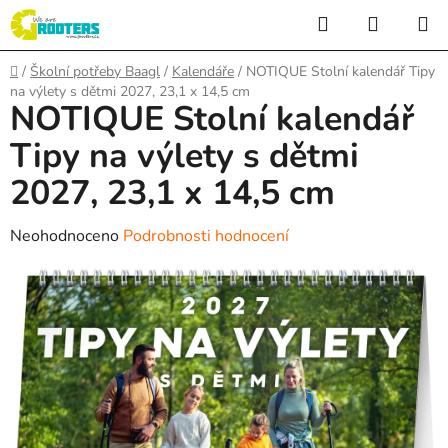
Přejít
Hledat
NÁKUP
na
KOŠÍK
obsah
Domů
/
Školní potřeby Baagl
/
Kalendáře
/
NOTIQUE Stolní kalendář Tipy
na výlety s dětmi 2027, 23,1 x 14,5 cm
NOTIQUE Stolní kalendář
Tipy na výlety s dětmi
2027, 23,1 x 14,5 cm
Průměrné
Neohodnoceno
Podrobnosti hodnocení
hodnocení
produktu
je
0,0
z
5
hvězdiček.