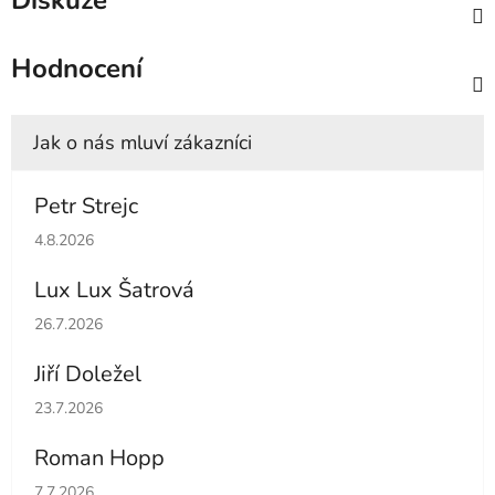
Diskuze
Hodnocení
Petr Strejc
Hodnocení obchodu je 5 z 5 hvězdiček.
4.8.2026
Lux Lux Šatrová
Hodnocení obchodu je 5 z 5 hvězdiček.
26.7.2026
Jiří Doležel
Hodnocení obchodu je 5 z 5 hvězdiček.
23.7.2026
Roman Hopp
Hodnocení obchodu je 5 z 5 hvězdiček.
7.7.2026