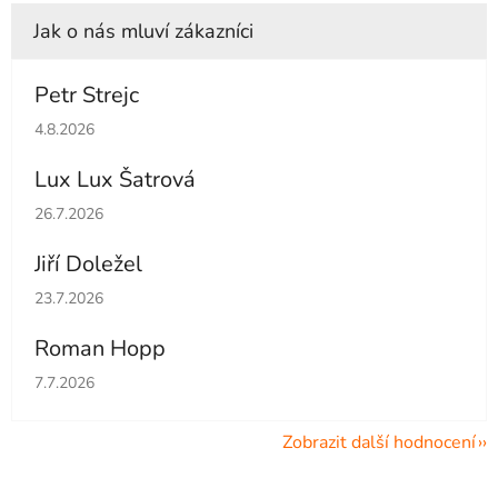
Petr Strejc
Hodnocení obchodu je 5 z 5 hvězdiček.
4.8.2026
Lux Lux Šatrová
Hodnocení obchodu je 5 z 5 hvězdiček.
26.7.2026
Jiří Doležel
Hodnocení obchodu je 5 z 5 hvězdiček.
23.7.2026
Roman Hopp
Hodnocení obchodu je 5 z 5 hvězdiček.
7.7.2026
Zobrazit další hodnocení