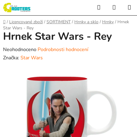
Přejít
Hledat
NÁKUP
na
KOŠÍK
obsah
Domů
/
Licencované zboží
/
SORTIMENT
/
Hrnky a sklo
/
Hrnky
/
Hrnek
Star Wars - Rey
Hrnek Star Wars - Rey
Průměrné
Neohodnoceno
Podrobnosti hodnocení
hodnocení
Značka:
Star Wars
produktu
je
0,0
z
5
hvězdiček.