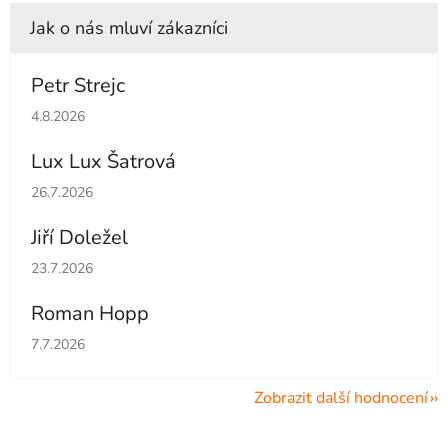
Petr Strejc
Hodnocení obchodu je 5 z 5 hvězdiček.
4.8.2026
Lux Lux Šatrová
Hodnocení obchodu je 5 z 5 hvězdiček.
26.7.2026
Jiří Doležel
Hodnocení obchodu je 5 z 5 hvězdiček.
23.7.2026
Roman Hopp
Hodnocení obchodu je 5 z 5 hvězdiček.
7.7.2026
Zobrazit další hodnocení