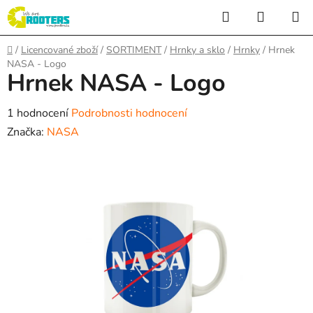
Přejít
Hledat
NÁKUP
na
KOŠÍK
obsah
Domů
/
Licencované zboží
/
SORTIMENT
/
Hrnky a sklo
/
Hrnky
/
Hrnek
NASA - Logo
Hrnek NASA - Logo
Průměrné
1 hodnocení
Podrobnosti hodnocení
hodnocení
Značka:
NASA
produktu
je
5,0
z
5
hvězdiček.