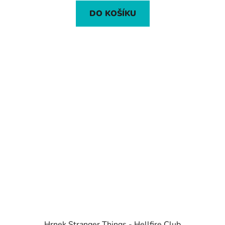
DO KOŠÍKU
Hrnek Stranger Things - Hellfire Club