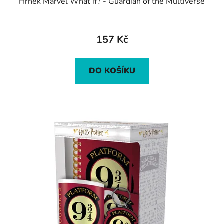
Hrnek Marvel What if? - Guardian of the Multiverse
157 Kč
DO KOŠÍKU