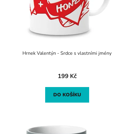
Hrnek Valentýn - Srdce s vlastními jmény
Průměrné
hodnocení
199 Kč
produktu
je
DO KOŠÍKU
5,0
z
5
hvězdiček.