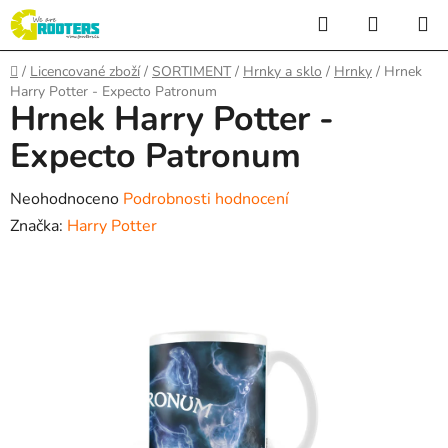
Přejít
Hledat
NÁKUP
na
KOŠÍK
obsah
Domů
/
Licencované zboží
/
SORTIMENT
/
Hrnky a sklo
/
Hrnky
/
Hrnek
Harry Potter - Expecto Patronum
Hrnek Harry Potter -
Expecto Patronum
Průměrné
Neohodnoceno
Podrobnosti hodnocení
hodnocení
Značka:
Harry Potter
produktu
je
0,0
z
5
hvězdiček.