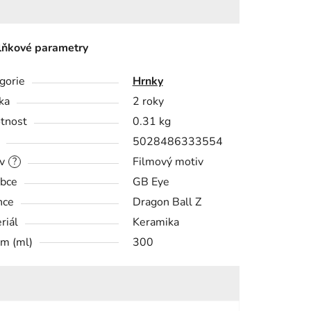
ňkové parametry
gorie
Hrnky
ka
2 roky
tnost
0.31 kg
5028486333554
v
Filmový motiv
?
bce
GB Eye
nce
Dragon Ball Z
riál
Keramika
m (ml)
300