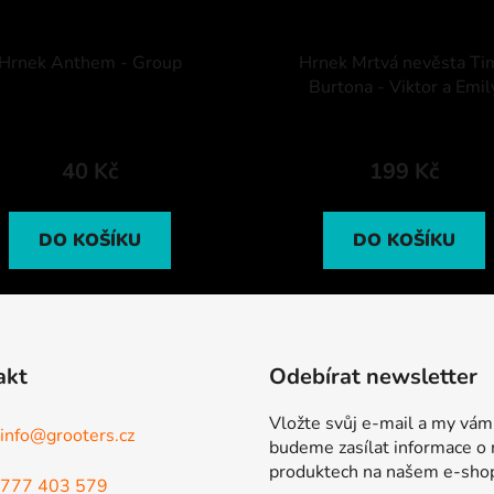
Hrnek Anthem - Group
Hrnek Mrtvá nevěsta Ti
Burtona - Viktor a Emil
40 Kč
199 Kč
DO KOŠÍKU
DO KOŠÍKU
akt
Odebírat newsletter
Vložte svůj e-mail a my vám
info
@
grooters.cz
budeme zasílat informace o
produktech na našem e-sho
777 403 579