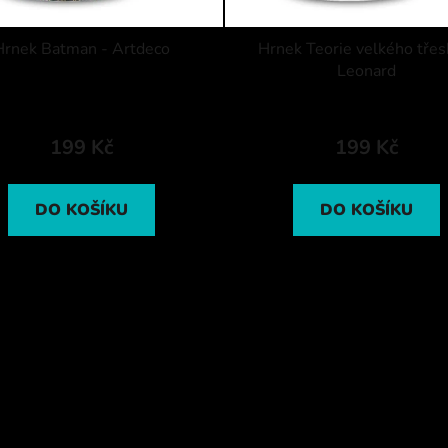
Hrnek Batman - Artdeco
Hrnek Teorie velkého třes
Leonard
199 Kč
199 Kč
DO KOŠÍKU
DO KOŠÍKU