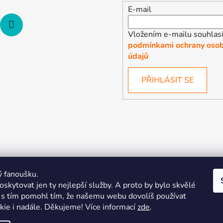
E-mail
Vložením e-mailu souhlasí
podmínkami ochrany osob
údajů
PŘIHLÁSIT SE
ý fanoušku.
skytovat jen ty nejlepší služby. A proto by bylo skvělé
s tím pomohl tím, že našemu webu dovolíš používat
kie i nadále. Děkujeme! Více informací
zde
.
| Pořiďte si vlastní merch
Midnight Gear | Ride the night, wea