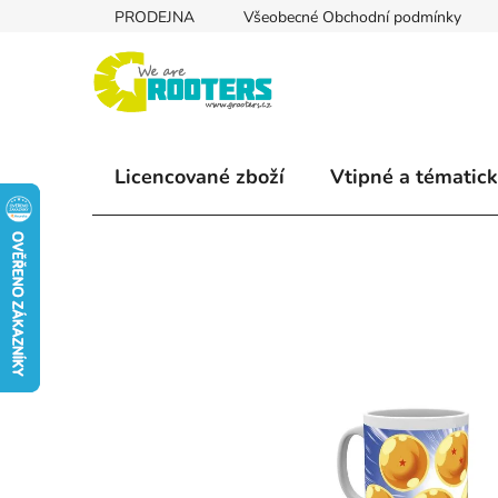
Přejít
PRODEJNA
Všeobecné Obchodní podmínky
na
obsah
Licencované zboží
Vtipné a tématick