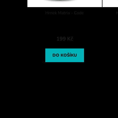
Hrnek Matrix - Code
199 Kč
DO KOŠÍKU