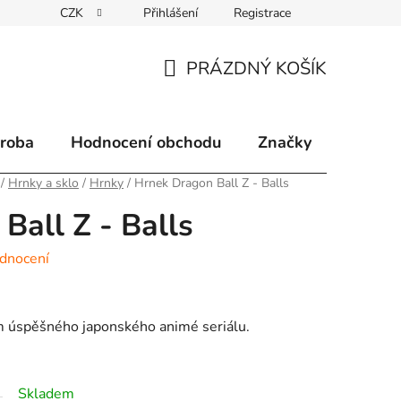
CZK
Přihlášení
Registrace
klamace
Způsoby doručení
Kontakty
Velkoobchodní 
PRÁZDNÝ KOŠÍK
NÁKUPNÍ
KOŠÍK
ýroba
Hodnocení obchodu
Značky
/
Hrnky a sklo
/
Hrnky
/
Hrnek Dragon Ball Z - Balls
Ball Z - Balls
dnocení
m úspěšného japonského animé seriálu.
Skladem