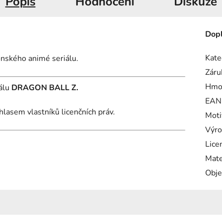
Popis
Hodnocení
Diskuze
Dopl
Kate
onského animé seriálu.
Záru
Hmo
iálu
DRAGON BALL Z.
EAN
hlasem vlastníků licenčních práv.
Moti
Výro
Lice
Mate
Obje