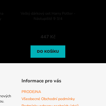
ma
Velký dárkový set Harry Potter -
y
Nástupiště 9 3/4
447 Kč
DO KOŠÍKU
Informace pro vás
PRODEJNA
 nových
Všeobecné Obchodní podmínky
pu.
Podmínky ochrany osobních údajů