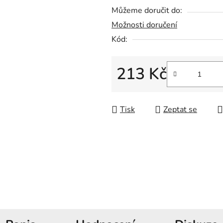
5
Můžeme doručit do:
hvězdiček.
Možnosti doručení
Kód:
213 Kč
Měrná cena:
Tisk
Zeptat se