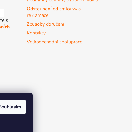
Odstoupení od smlouvy a
reklamace
te s
Způsoby doručení
ních
Kontakty
Velkoobchodní spolupráce
Souhlasím
r the soul