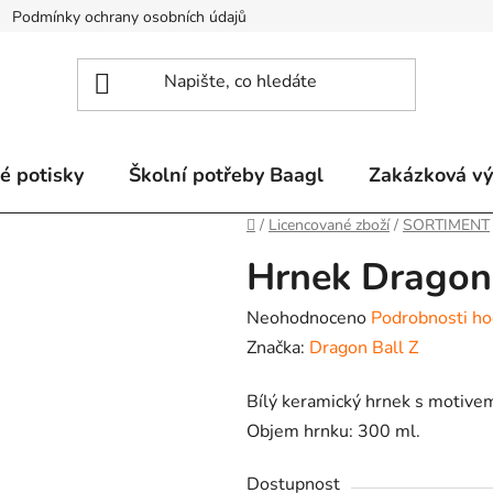
Podmínky ochrany osobních údajů
Odstoupení od smlouvy a re
é potisky
Školní potřeby Baagl
Zakázková v
Domů
/
Licencované zboží
/
SORTIMENT
Hrnek Dragon 
Průměrné
Neohodnoceno
Podrobnosti ho
hodnocení
Značka:
Dragon Ball Z
produktu
Bílý keramický hrnek s motive
je
Objem hrnku: 300 ml.
0,0
z
Dostupnost