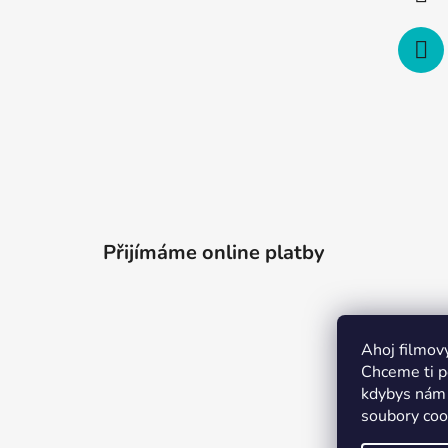
Přijímáme online platby
Ahoj filmov
Chceme ti po
kdybys nám 
soubory coo
Merchion 