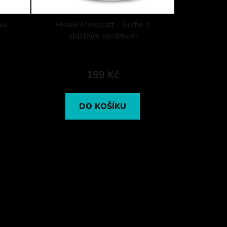
ku -
Hrnek Minecraft - Selfie s
vlastním obrázkem
199 Kč
DO KOŠÍKU