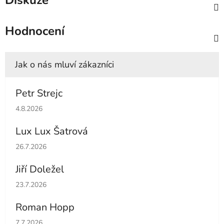
Diskuze
Hodnocení
Petr Strejc
Hodnocení obchodu je 5 z 5 hvězdiček.
4.8.2026
Lux Lux Šatrová
Hodnocení obchodu je 5 z 5 hvězdiček.
26.7.2026
Jiří Doležel
Hodnocení obchodu je 5 z 5 hvězdiček.
23.7.2026
Roman Hopp
Hodnocení obchodu je 5 z 5 hvězdiček.
7.7.2026