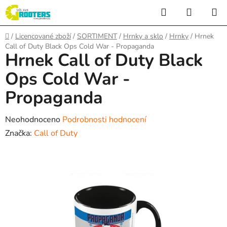
Přejít
Hledat
NÁKUP
na
KOŠÍK
obsah
Domů
/
Licencované zboží
/
SORTIMENT
/
Hrnky a sklo
/
Hrnky
/
Hrnek
Call of Duty Black Ops Cold War - Propaganda
Hrnek Call of Duty Black
Ops Cold War -
Propaganda
Průměrné
Neohodnoceno
Podrobnosti hodnocení
hodnocení
Značka:
Call of Duty
produktu
je
0,0
z
5
hvězdiček.