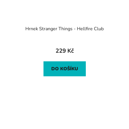
Hrnek Stranger Things - Hellfire Club
Průměrné
hodnocení
229 Kč
produktu
je
DO KOŠÍKU
5,0
z
5
hvězdiček.